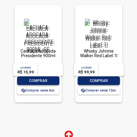
Cachaça Adoçada
Whisky Johnnie
Presidente 900ml
Walker Red Label 1l
unidade
acima de
--
unidade
acima de
--
R$ 15,99
-- --,--
un.
R$ 99,99
-- --,--
un.
-
+
-
+
COMPRAR
COMPRAR
Comprar caixa:
6
Comprar caixa:
12