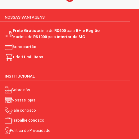
NOSSAS VANTAGENS
Frete Grátis
acima de
R$600
para
BH e Região
e acima de
R$1000
para
interior de MG
6x
no
cartão
+ de
11 mil itens
INSTITUCIONAL
Sobre nós
Nossas lojas
Fale conosco
Trabalhe conosco
Política de Privacidade