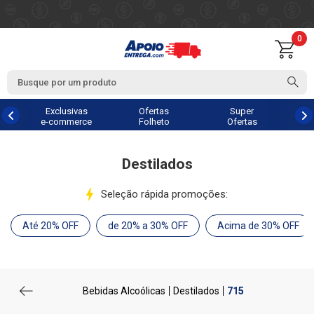
0
Exclusivas
Ofertas
Super
e-commerce
Folheto
Ofertas
Destilados
Seleção rápida promoções:
Até 20% OFF
de 20% a 30% OFF
Acima de 30% OFF
Bebidas Alcoólicas
Destilados
715