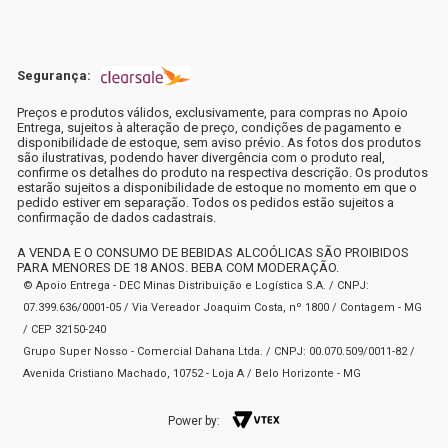
Segurança:
Preços e produtos válidos, exclusivamente, para compras no Apoio
Entrega, sujeitos à alteração de preço, condições de pagamento e
disponibilidade de estoque, sem aviso prévio. As fotos dos produtos
são ilustrativas, podendo haver divergência com o produto real,
confirme os detalhes do produto na respectiva descrição. Os produtos
estarão sujeitos a disponibilidade de estoque no momento em que o
pedido estiver em separação. Todos os pedidos estão sujeitos a
confirmação de dados cadastrais.
A VENDA E O CONSUMO DE BEBIDAS ALCOÓLICAS SÃO PROIBIDOS
PARA MENORES DE 18 ANOS. BEBA COM MODERAÇÃO.
© Apoio Entrega - DEC Minas Distribuição e Logística S.A. / CNPJ:
07.399.636/0001-05 / Via Vereador Joaquim Costa, nº 1800 / Contagem - MG
/ CEP 32150-240
Grupo Super Nosso - Comercial Dahana Ltda. / CNPJ: 00.070.509/0011-82 /
Avenida Cristiano Machado, 10752 - Loja A / Belo Horizonte - MG
Power by: