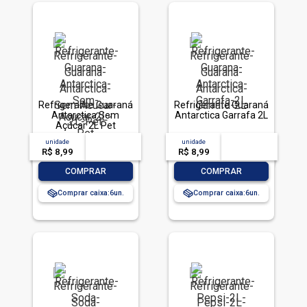
Refrigerante Guaraná
Refrigerante Guaraná
Antarctica Sem
Antarctica Garrafa 2L
Açúcar 2L Pet
unidade
acima de
--
unidade
acima de
--
R$ 8,99
-- --,--
un.
R$ 8,99
-- --,--
un.
-
+
-
+
COMPRAR
COMPRAR
Comprar caixa:
6
Comprar caixa:
6