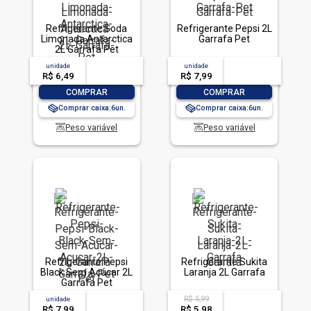
Refrigerante Soda
Refrigerante Pepsi 2L
Limonada Antarctica
Garrafa Pet
2L Garrafa Pet
unidade
acima de
--
unidade
acima de
--
R$ 6,49
-- --,--
un.
R$ 7,99
-- --,--
un.
-
+
-
+
COMPRAR
COMPRAR
Comprar caixa:
6
Comprar caixa:
6
Peso variável
Peso variável
Refrigerante Pepsi
Refrigerante Sukita
Black Sem Açúcar 2L
Laranja 2L Garrafa
Garrafa Pet
R$ 5,99
unidade
acima de
--
acima de
--
R$ 7,99
-- --,--
un.
R$ 5,98
-- --,--
un.