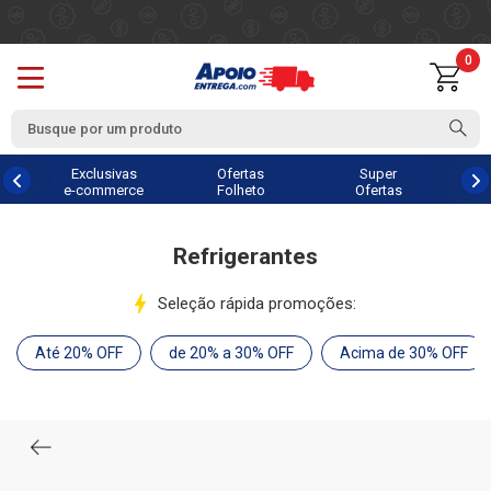
0
Exclusivas
Ofertas
Super
e-commerce
Folheto
Ofertas
Refrigerantes
Seleção rápida promoções:
Até 20% OFF
de 20% a 30% OFF
Acima de 30% OFF