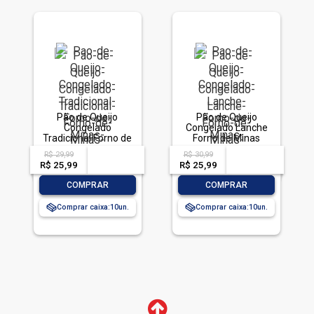
Pão de Queijo
Pão de Queijo
Congelado
Congelado Lanche
Tradicional Forno de
Forno de Minas
Minas Pacote 1kg
Pacote 1kg
R$ 29,99
R$ 30,99
acima de
--
acima de
--
R$ 25,99
-- --,--
un.
R$ 25,99
-- --,--
un.
-
+
-
+
COMPRAR
COMPRAR
Comprar caixa:
10
Comprar caixa:
10