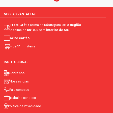
NOSSAS VANTAGENS
Frete Grátis
acima de
R$600
para
BH e Região
e acima de
R$1000
para
interior de MG
6x
no
cartão
+ de
11 mil itens
INSTITUCIONAL
Sobre nós
Nossas lojas
Fale conosco
Trabalhe conosco
Política de Privacidade