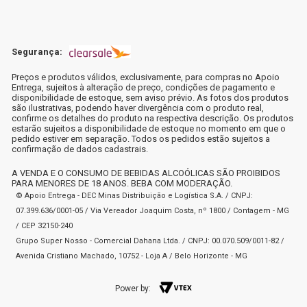
Segurança:
Preços e produtos válidos, exclusivamente, para compras no Apoio
Entrega, sujeitos à alteração de preço, condições de pagamento e
disponibilidade de estoque, sem aviso prévio. As fotos dos produtos
são ilustrativas, podendo haver divergência com o produto real,
confirme os detalhes do produto na respectiva descrição. Os produtos
estarão sujeitos a disponibilidade de estoque no momento em que o
pedido estiver em separação. Todos os pedidos estão sujeitos a
confirmação de dados cadastrais.
A VENDA E O CONSUMO DE BEBIDAS ALCOÓLICAS SÃO PROIBIDOS
PARA MENORES DE 18 ANOS. BEBA COM MODERAÇÃO.
© Apoio Entrega - DEC Minas Distribuição e Logística S.A. / CNPJ:
07.399.636/0001-05 / Via Vereador Joaquim Costa, nº 1800 / Contagem - MG
/ CEP 32150-240
Grupo Super Nosso - Comercial Dahana Ltda. / CNPJ: 00.070.509/0011-82 /
Avenida Cristiano Machado, 10752 - Loja A / Belo Horizonte - MG
Power by: