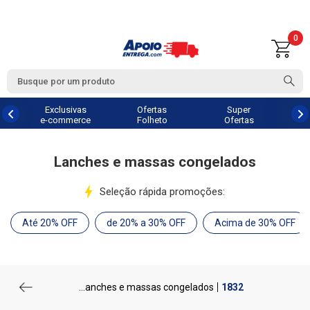
0
Exclusivas
Ofertas
Super
e-commerce
Folheto
Ofertas
Lanches e massas congelados
Seleção rápida promoções:
Até 20% OFF
de 20% a 30% OFF
Acima de 30% OFF
...anches e massas congelados
1832