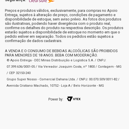
Preços e produtos válidos, exclusivamente, para compras no Apoio
Entrega, sujeitos à alteração de preço, condições de pagamento e
disponibilidade de estoque, sem aviso prévio. As fotos dos produtos
são ilustrativas, podendo haver divergência com o produto real,
confirme os detalhes do produto na respectiva descrição. Os produtos
estarão sujeitos a disponibilidade de estoque no momento em que o
pedido estiver em separação. Todos os pedidos estão sujeitos a
confirmação de dados cadastrais.
A VENDA E O CONSUMO DE BEBIDAS ALCOÓLICAS SÃO PROIBIDOS
PARA MENORES DE 18 ANOS. BEBA COM MODERAÇÃO.
© Apoio Entrega - DEC Minas Distribuição e Logística S.A. / CNPJ:
07.399.636/0001-05 / Via Vereador Joaquim Costa, nº 1800 / Contagem - MG
/ CEP 32150-240
Grupo Super Nosso - Comercial Dahana Ltda. / CNPJ: 00.070.509/0011-82 /
Avenida Cristiano Machado, 10752 - Loja A / Belo Horizonte - MG
Power by: