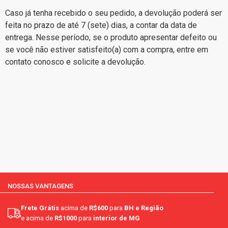
Caso já tenha recebido o seu pedido, a devolução poderá ser
feita no prazo de até 7 (sete) dias, a contar da data de
entrega. Nesse período, se o produto apresentar defeito ou
se você não estiver satisfeito(a) com a compra, entre em
contato conosco e solicite a devolução.
NOSSAS VANTAGENS
Frete Grátis
acima de
R$600
para
BH e Região
e acima de
R$1000
para
interior de MG