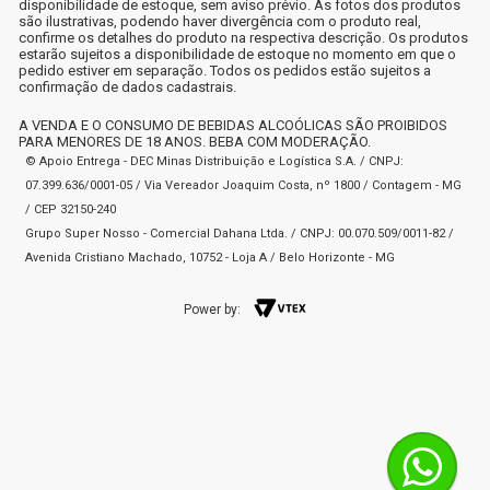
disponibilidade de estoque, sem aviso prévio. As fotos dos produtos
são ilustrativas, podendo haver divergência com o produto real,
confirme os detalhes do produto na respectiva descrição. Os produtos
estarão sujeitos a disponibilidade de estoque no momento em que o
pedido estiver em separação. Todos os pedidos estão sujeitos a
confirmação de dados cadastrais.
A VENDA E O CONSUMO DE BEBIDAS ALCOÓLICAS SÃO PROIBIDOS
PARA MENORES DE 18 ANOS. BEBA COM MODERAÇÃO.
© Apoio Entrega - DEC Minas Distribuição e Logística S.A. / CNPJ:
07.399.636/0001-05 / Via Vereador Joaquim Costa, nº 1800 / Contagem - MG
/ CEP 32150-240
Grupo Super Nosso - Comercial Dahana Ltda. / CNPJ: 00.070.509/0011-82 /
Avenida Cristiano Machado, 10752 - Loja A / Belo Horizonte - MG
Power by: