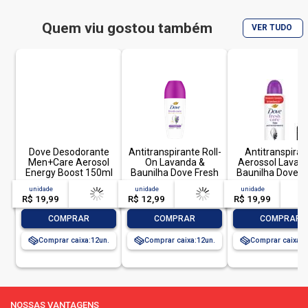
dispositivo da embalagem:
spray
Quem viu gostou também
VER TUDO
Dove Desodorante
Antitranspirante Roll-
Antitranspiran
Men+Care Aerosol
On Lavanda &
Aerossol Lavan
Energy Boost 150ml
Baunilha Dove Fresh
Baunilha Dove F
Care 50ml
Care 150ml Sp
unidade
acima de
--
unidade
acima de
--
unidade
acim
R$ 19,99
-- --,--
un.
R$ 12,99
-- --,--
un.
R$ 19,99
-- --,
-
+
-
+
-
COMPRAR
COMPRAR
COMPRAR
Comprar caixa:
12
Comprar caixa:
12
Comprar caixa:
1
NOSSAS VANTAGENS