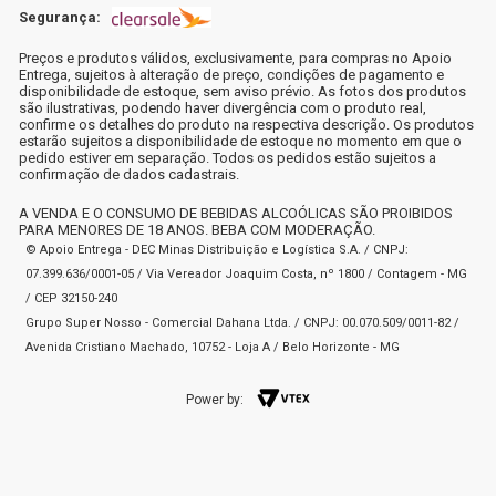
Segurança:
Preços e produtos válidos, exclusivamente, para compras no Apoio
Entrega, sujeitos à alteração de preço, condições de pagamento e
disponibilidade de estoque, sem aviso prévio. As fotos dos produtos
são ilustrativas, podendo haver divergência com o produto real,
confirme os detalhes do produto na respectiva descrição. Os produtos
estarão sujeitos a disponibilidade de estoque no momento em que o
pedido estiver em separação. Todos os pedidos estão sujeitos a
confirmação de dados cadastrais.
A VENDA E O CONSUMO DE BEBIDAS ALCOÓLICAS SÃO PROIBIDOS
PARA MENORES DE 18 ANOS. BEBA COM MODERAÇÃO.
© Apoio Entrega - DEC Minas Distribuição e Logística S.A. / CNPJ:
07.399.636/0001-05 / Via Vereador Joaquim Costa, nº 1800 / Contagem - MG
/ CEP 32150-240
Grupo Super Nosso - Comercial Dahana Ltda. / CNPJ: 00.070.509/0011-82 /
Avenida Cristiano Machado, 10752 - Loja A / Belo Horizonte - MG
Power by: