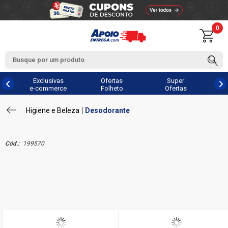
0
Exclusivas
Ofertas
Super
e-commerce
Folheto
Ofertas
Higiene e Beleza
Desodorante
Cód.:
199570