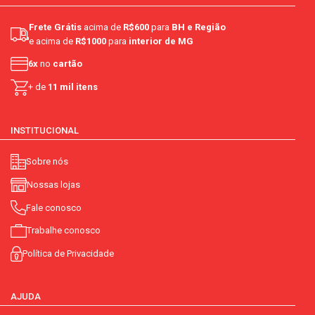
Frete Grátis
acima de
R$600
para
BH e Região
e acima de
R$1000
para
interior de MG
6x
no
cartão
+ de
11 mil itens
INSTITUCIONAL
Sobre nós
Nossas lojas
Fale conosco
Trabalhe conosco
Política de Privacidade
AJUDA