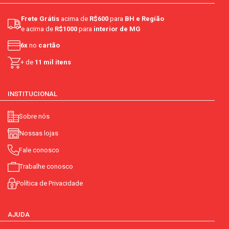
Frete Grátis
acima de
R$600
para
BH e Região
e acima de
R$1000
para
interior de MG
6x
no
cartão
+ de
11 mil itens
INSTITUCIONAL
Sobre nós
Nossas lojas
Fale conosco
Trabalhe conosco
Política de Privacidade
AJUDA