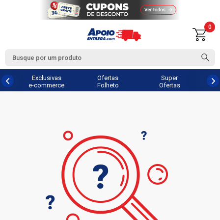
0
Exclusivas
Ofertas
Super
e-commerce
Folheto
Ofertas