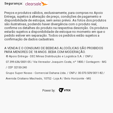
Segurança:
Preços e produtos válidos, exclusivamente, para compras no Apoio
Entrega, sujeitos à alteração de preço, condições de pagamento e
disponibilidade de estoque, sem aviso prévio. As fotos dos produtos
são ilustrativas, podendo haver divergência com o produto real,
confirme os detalhes do produto na respectiva descrição. Os produtos
estarão sujeitos a disponibilidade de estoque no momento em que o
pedido estiver em separação. Todos os pedidos estão sujeitos a
confirmação de dados cadastrais.
A VENDA E O CONSUMO DE BEBIDAS ALCOÓLICAS SÃO PROIBIDOS
PARA MENORES DE 18 ANOS. BEBA COM MODERAÇÃO.
© Apoio Entrega - DEC Minas Distribuição e Logística S.A. / CNPJ:
07.399.636/0001-05 / Via Vereador Joaquim Costa, nº 1800 / Contagem - MG
/ CEP 32150-240
Grupo Super Nosso - Comercial Dahana Ltda. / CNPJ: 00.070.509/0011-82 /
Avenida Cristiano Machado, 10752 - Loja A / Belo Horizonte - MG
Power by: