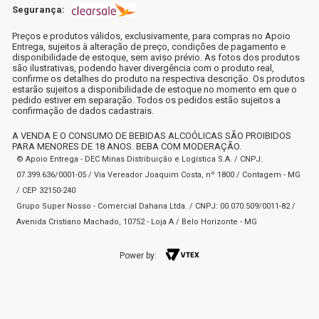
Segurança:
Preços e produtos válidos, exclusivamente, para compras no Apoio
Entrega, sujeitos à alteração de preço, condições de pagamento e
disponibilidade de estoque, sem aviso prévio. As fotos dos produtos
são ilustrativas, podendo haver divergência com o produto real,
confirme os detalhes do produto na respectiva descrição. Os produtos
estarão sujeitos a disponibilidade de estoque no momento em que o
pedido estiver em separação. Todos os pedidos estão sujeitos a
confirmação de dados cadastrais.
A VENDA E O CONSUMO DE BEBIDAS ALCOÓLICAS SÃO PROIBIDOS
PARA MENORES DE 18 ANOS. BEBA COM MODERAÇÃO.
© Apoio Entrega - DEC Minas Distribuição e Logística S.A. / CNPJ:
07.399.636/0001-05 / Via Vereador Joaquim Costa, nº 1800 / Contagem - MG
/ CEP 32150-240
Grupo Super Nosso - Comercial Dahana Ltda. / CNPJ: 00.070.509/0011-82 /
Avenida Cristiano Machado, 10752 - Loja A / Belo Horizonte - MG
Power by: