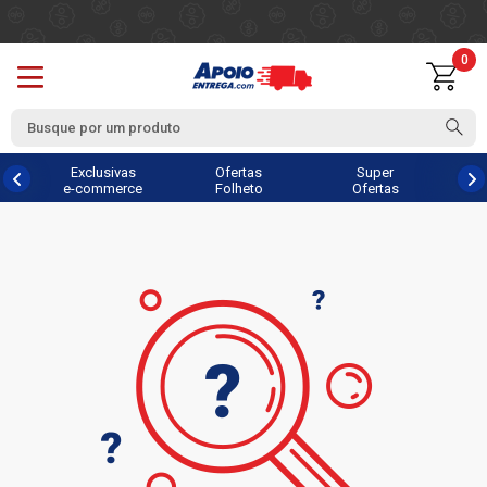
0
Exclusivas
Ofertas
Super
e-commerce
Folheto
Ofertas