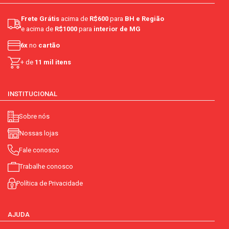
Frete Grátis
acima de
R$600
para
BH e Região
e acima de
R$1000
para
interior de MG
6x
no
cartão
+ de
11 mil itens
INSTITUCIONAL
Sobre nós
Nossas lojas
Fale conosco
Trabalhe conosco
Política de Privacidade
AJUDA