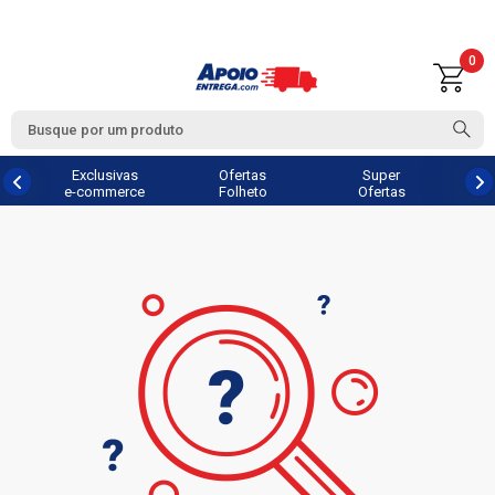
0
Exclusivas
Ofertas
Super
e-commerce
Folheto
Ofertas