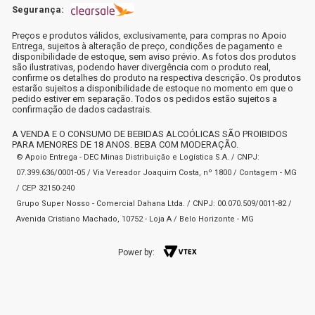
Segurança:
Preços e produtos válidos, exclusivamente, para compras no Apoio
Entrega, sujeitos à alteração de preço, condições de pagamento e
disponibilidade de estoque, sem aviso prévio. As fotos dos produtos
são ilustrativas, podendo haver divergência com o produto real,
confirme os detalhes do produto na respectiva descrição. Os produtos
estarão sujeitos a disponibilidade de estoque no momento em que o
pedido estiver em separação. Todos os pedidos estão sujeitos a
confirmação de dados cadastrais.
A VENDA E O CONSUMO DE BEBIDAS ALCOÓLICAS SÃO PROIBIDOS
PARA MENORES DE 18 ANOS. BEBA COM MODERAÇÃO.
© Apoio Entrega - DEC Minas Distribuição e Logística S.A. / CNPJ:
07.399.636/0001-05 / Via Vereador Joaquim Costa, nº 1800 / Contagem - MG
/ CEP 32150-240
Grupo Super Nosso - Comercial Dahana Ltda. / CNPJ: 00.070.509/0011-82 /
Avenida Cristiano Machado, 10752 - Loja A / Belo Horizonte - MG
Power by: