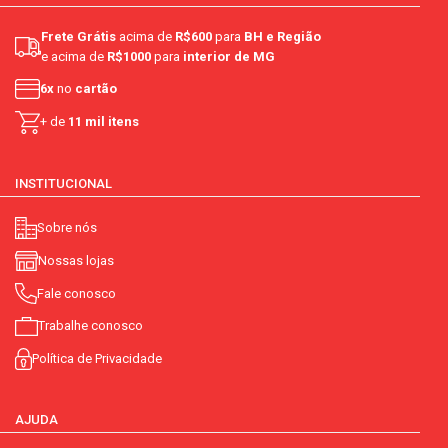
Frete Grátis
acima de
R$600
para
BH e Região
e acima de
R$1000
para
interior de MG
6x
no
cartão
+ de
11 mil itens
INSTITUCIONAL
Sobre nós
Nossas lojas
Fale conosco
Trabalhe conosco
Política de Privacidade
AJUDA