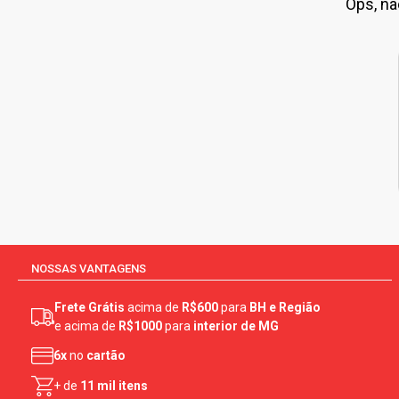
Ops, nã
NOSSAS VANTAGENS
Frete Grátis
acima de
R$600
para
BH e Região
e acima de
R$1000
para
interior de MG
6x
no
cartão
+ de
11 mil itens