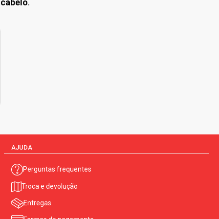
-cabelo
.
AJUDA
Perguntas frequentes
Troca e devolução
Entregas