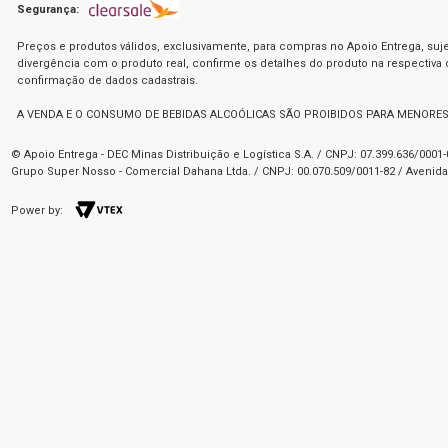
Segurança:
Preços e produtos válidos, exclusivamente, para compras no Apoio Entrega, suje
divergência com o produto real, confirme os detalhes do produto na respectiva
confirmação de dados cadastrais.
A VENDA E O CONSUMO DE BEBIDAS ALCOÓLICAS SÃO PROIBIDOS PARA MENORES
© Apoio Entrega - DEC Minas Distribuição e Logística S.A. / CNPJ: 07.399.636/000
Grupo Super Nosso - Comercial Dahana Ltda. / CNPJ: 00.070.509/0011-82 / Avenida 
Power by: