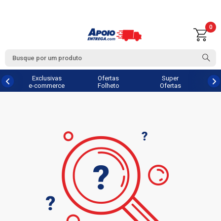
0
Exclusivas
Ofertas
Super
e-commerce
Folheto
Ofertas