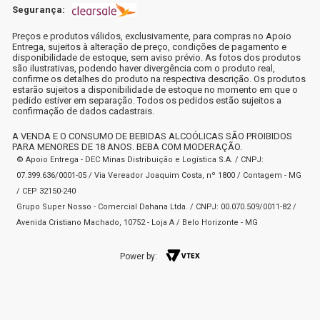
Segurança:
Preços e produtos válidos, exclusivamente, para compras no Apoio
Entrega, sujeitos à alteração de preço, condições de pagamento e
disponibilidade de estoque, sem aviso prévio. As fotos dos produtos
são ilustrativas, podendo haver divergência com o produto real,
confirme os detalhes do produto na respectiva descrição. Os produtos
estarão sujeitos a disponibilidade de estoque no momento em que o
pedido estiver em separação. Todos os pedidos estão sujeitos a
confirmação de dados cadastrais.
A VENDA E O CONSUMO DE BEBIDAS ALCOÓLICAS SÃO PROIBIDOS
PARA MENORES DE 18 ANOS. BEBA COM MODERAÇÃO.
© Apoio Entrega - DEC Minas Distribuição e Logística S.A. / CNPJ:
07.399.636/0001-05 / Via Vereador Joaquim Costa, nº 1800 / Contagem - MG
/ CEP 32150-240
Grupo Super Nosso - Comercial Dahana Ltda. / CNPJ: 00.070.509/0011-82 /
Avenida Cristiano Machado, 10752 - Loja A / Belo Horizonte - MG
Power by: