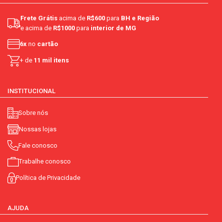
Frete Grátis
acima de
R$600
para
BH e Região
e acima de
R$1000
para
interior de MG
6x
no
cartão
+ de
11 mil itens
INSTITUCIONAL
Sobre nós
Nossas lojas
Fale conosco
Trabalhe conosco
Política de Privacidade
AJUDA