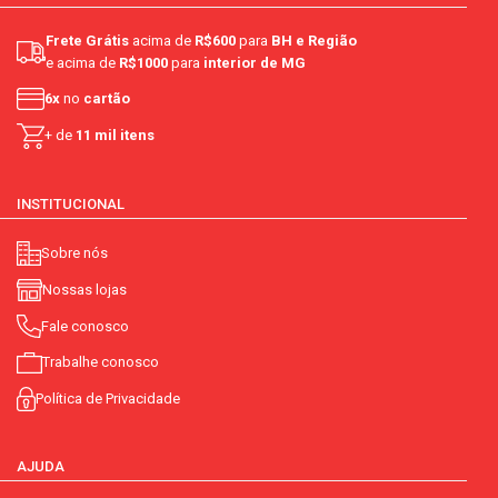
Frete Grátis
acima de
R$600
para
BH e Região
e acima de
R$1000
para
interior de MG
6x
no
cartão
+ de
11 mil itens
INSTITUCIONAL
Sobre nós
Nossas lojas
Fale conosco
Trabalhe conosco
Política de Privacidade
AJUDA