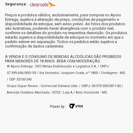
Segurança:
Preços e produtos válidos, exclusivamente, para compras no Apoio
Entrega, sujeitos à alteração de preço, condições de pagamento e
disponibilidade de estoque, sem aviso prévio. As fotos dos produtos
são ilustrativas, podendo haver divergência com o produto real,
confirme os detalhes do produto na respectiva descrição. Os produtos
estarão sujeitos a disponibilidade de estoque no momento em que o
pedido estiver em separação. Todos os pedidos estão sujeitos a
confirmação de dados cadastrais.
A VENDA E O CONSUMO DE BEBIDAS ALCOÓLICAS SÃO PROIBIDOS
PARA MENORES DE 18 ANOS. BEBA COM MODERAÇÃO.
© Apoio Entrega - DEC Minas Distribuição e Logística S.A. / CNPJ:
07.399.636/0001-05 / Via Vereador Joaquim Costa, nº 1800 / Contagem - MG
/ CEP 32150-240
Grupo Super Nosso - Comercial Dahana Ltda. / CNPJ: 00.070.509/0011-82 /
Avenida Cristiano Machado, 10752 - Loja A / Belo Horizonte - MG
Power by: