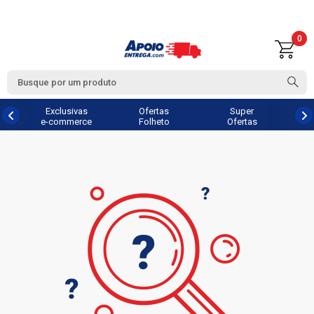
0
Exclusivas
Ofertas
Super
e-commerce
Folheto
Ofertas