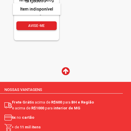
Whey Protein 500g
Item indisponível
AVISE-ME
NOSSAS VANTAGENS
Frete Grátis
acima de
R$600
para
BH e Região
e acima de
R$1000
para
interior de MG
6x
no
cartão
+ de
11 mil itens