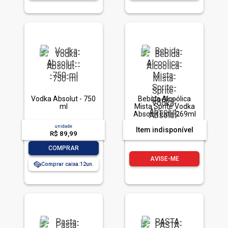
Vodka Absolut - 750
Bebida Alcoólica
ml
Mista Sprite Vodka
Absolut Lata 269ml
unidade
Item indisponível
R$ 89,99
-
+
COMPRAR
AVISE-ME
Comprar caixa:
12