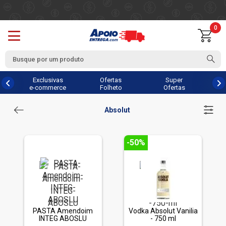
0
Exclusivas
Ofertas
Super
e-commerce
Folheto
Ofertas
Absolut
-50%
PASTA Amendoim
Vodka Absolut Vanilia
INTEG ABOSLU
- 750 ml