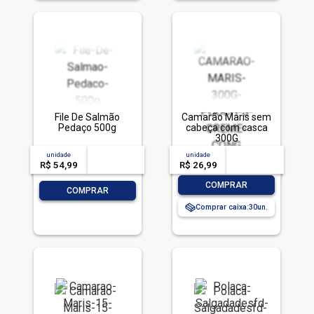
File De Salmão
Camarão Maris sem
Pedaço 500g
cabeça com casca
300G
unidade
acima de
--
unidade
acima de
--
R$ 54,99
-- --,--
un.
R$ 26,99
-- --,--
un.
-
+
COMPRAR
-
+
COMPRAR
Comprar caixa:
30