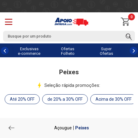
0
Exclusivas
Ofertas
Super
e-commerce
Folheto
Ofertas
Peixes
Seleção rápida promoções:
Até 20% OFF
de 20% a 30% OFF
Acima de 30% OFF
Açougue
Peixes