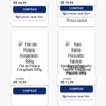
R$ 44,99
-- --,--
un.
R$ 79,99
-- --,--
un.
-
+
COMPRAR
-
+
COMPRAR
Comprar caixa:
25
Comprar caixa:
15
Peso variável
Filé de Polaca
Kani Kama Frescatto
Congelado 500g
Tablete Tradicional
Pacote 200 g
unidade
acima de
--
unidade
acima de
--
R$ 15,99
-- --,--
un.
R$ 11,99
-- --,--
un.
-
+
COMPRAR
-
+
COMPRAR
Comprar caixa:
50