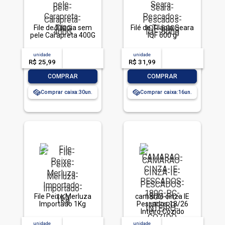
File de Tilapia sem
Filé de Tilápia Seara
pele Carapreta 400G
IQF 600 g
unidade
acima de
--
unidade
acima de
--
R$ 25,99
-- --,--
un.
R$ 31,99
-- --,--
un.
-
+
-
+
COMPRAR
COMPRAR
Comprar caixa:
30
Comprar caixa:
16
File Peixe Merluza
camarão cinza IE
Importado 1Kg
Pescados 18/26
Inteiro Cozido
unidade
acima de
--
unidade
acima de
--