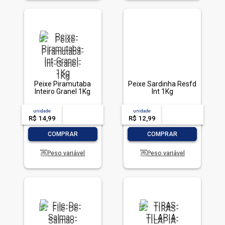
50
%
Peixe Piramutaba
Peixe Sardinha Resfd
Inteiro Granel 1Kg
Int 1Kg
unidade
acima de
--
unidade
acima de
--
R$ 14,99
-- --,--
un.
R$ 12,99
-- --,--
un.
-
+
-
+
COMPRAR
COMPRAR
Peso variável
Peso variável