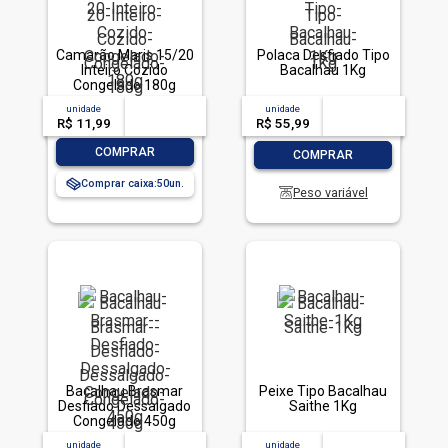
Camarão Maris 15/20
Polaca Desfiado Tipo
Inteiro Cozido
Bacalhau 1Kg
Congelado 180g
unidade
acima de
--
unidade
acima de
--
R$ 11,99
-- --,--
un.
R$ 55,99
-- --,--
un.
-
+
-
+
COMPRAR
COMPRAR
Comprar caixa:
50
Peso variável
Bacalhau Brasmar
Peixe Tipo Bacalhau
Desfiado Dessalgado
Saithe 1Kg
Congelado 450g
unidade
acima de
--
unidade
acima de
--