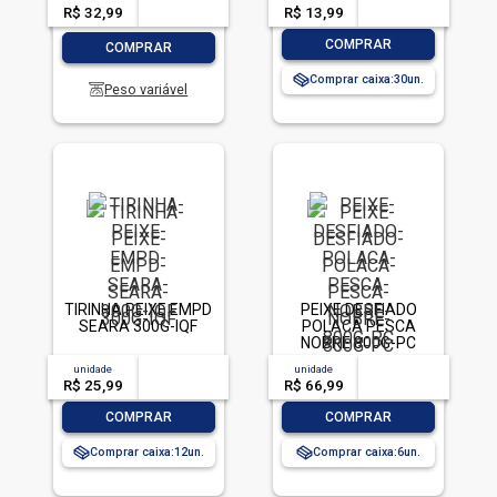
R$ 32,99
-- --,--
un.
R$ 13,99
-- --,--
un.
-
+
-
+
COMPRAR
COMPRAR
Comprar caixa:
30
Peso variável
TIRINHA PEIXE EMPD
PEIXE DESFIADO
SEARA 300G-IQF
POLACA PESCA
NOBRE 800G-PC
unidade
acima de
--
unidade
acima de
--
R$ 25,99
-- --,--
un.
R$ 66,99
-- --,--
un.
-
+
-
+
COMPRAR
COMPRAR
Comprar caixa:
12
Comprar caixa:
6