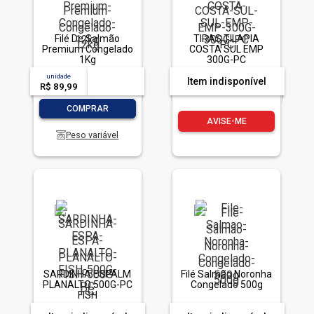
Filé De Salmão
TIRAS TILAPIA
Premium Congelado
COSTA SUL EMP
1Kg
300G-PC
unidade
acima de
--
Item indisponível
R$ 89,99
-- --,--
un.
-
+
COMPRAR
AVISE-ME
Peso variável
SARDINHA ESPALM
Filé Salmão Noronha
PLANALTO 500G-PC
Congelado 500g
FISH