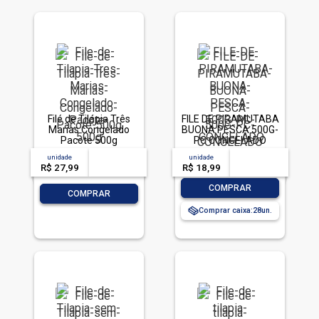
Filé de Tilápia Três
FILE DE PIRAMUTABA
Marias Congelado
BUONA PESCA 500G-
Pacote 500g
PC CONGELADO
unidade
acima de
--
unidade
acima de
--
R$ 27,99
-- --,--
un.
R$ 18,99
-- --,--
un.
-
+
COMPRAR
-
+
COMPRAR
Comprar caixa:
28