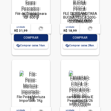
Filé de Tilápia Seara
FILE DE PIRAMUTABA
IQF 600 g
BUONA PESCA 500G-
PC CONGELADO
unidade
acima de
--
unidade
acima de
--
R$ 31,99
-- --,--
un.
R$ 18,99
-- --,--
un.
-
+
-
+
COMPRAR
COMPRAR
Comprar caixa:
16
Comprar caixa:
28
File Peixe Merluza
camarão cinza IE
Importado 1Kg
Pescados 18/26
Inteiro Cozido
unidade
acima de
--
unidade
acima de
--