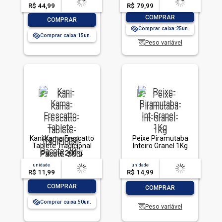
R$ 44,99
-- --,--
un.
R$ 79,99
-- --,--
un.
-
+
COMPRAR
-
+
COMPRAR
Comprar caixa:
25
Comprar caixa:
15
Peso variável
Kani Kama Frescatto
Peixe Piramutaba
Tablete Tradicional
Inteiro Granel 1Kg
Pacote 200 g
unidade
acima de
--
unidade
acima de
--
R$ 11,99
-- --,--
un.
R$ 14,99
-- --,--
un.
-
+
-
+
COMPRAR
COMPRAR
Comprar caixa:
50
Peso variável