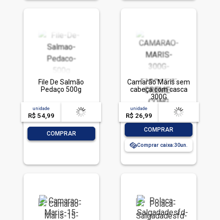
File De Salmão
Camarão Maris sem
Pedaço 500g
cabeça com casca
300G
unidade
acima de
--
unidade
acima de
--
R$ 54,99
-- --,--
un.
R$ 26,99
-- --,--
un.
-
+
COMPRAR
-
+
COMPRAR
Comprar caixa:
30