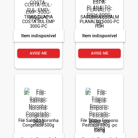
TIRAS TILAPIA
SARDINHA ESPALM
COSTA SUL EMP
PLANALTO 500G-PC
300G-PC
FISH
Item indisponível
Item indisponível
AVISE-ME
AVISE-ME
Filé Salmão Noronha
File Tilapia Emporio
Congelado 500g
Pescado 800g -pc
Cong