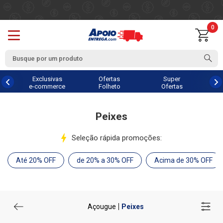
0
Exclusivas
Ofertas
Super
e-commerce
Folheto
Ofertas
Peixes
Seleção rápida promoções:
Até 20% OFF
de 20% a 30% OFF
Acima de 30% OFF
Açougue
Peixes