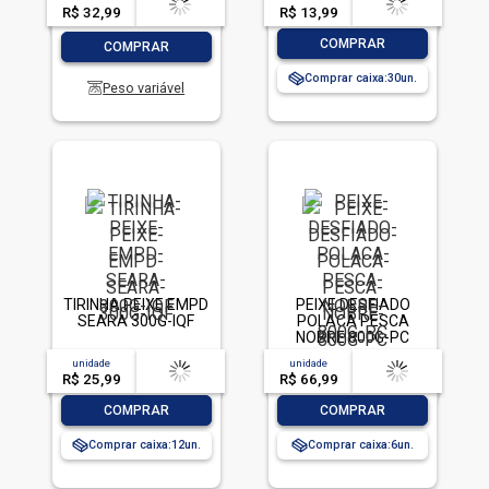
R$ 32,99
-- --,--
un.
R$ 13,99
-- --,--
un.
-
+
-
+
COMPRAR
COMPRAR
Comprar caixa:
30
Peso variável
TIRINHA PEIXE EMPD
PEIXE DESFIADO
SEARA 300G-IQF
POLACA PESCA
NOBRE 800G-PC
unidade
acima de
--
unidade
acima de
--
R$ 25,99
-- --,--
un.
R$ 66,99
-- --,--
un.
-
+
-
+
COMPRAR
COMPRAR
Comprar caixa:
12
Comprar caixa:
6