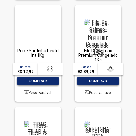
50
%
Peixe Sardinha Resfd
Filé De Salmão
Int 1Kg
Premium Congelado
1Kg
unidade
acima de
--
unidade
acima de
--
R$ 12,99
-- --,--
un.
R$ 89,99
-- --,--
un.
-
+
-
+
COMPRAR
COMPRAR
Peso variável
Peso variável