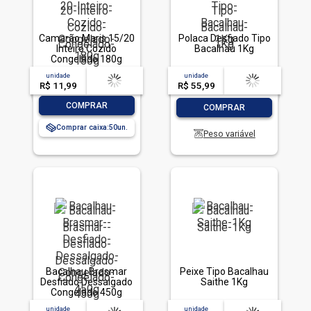
Camarão Maris 15/20
Polaca Desfiado Tipo
Inteiro Cozido
Bacalhau 1Kg
Congelado 180g
unidade
acima de
--
unidade
acima de
--
R$ 11,99
-- --,--
un.
R$ 55,99
-- --,--
un.
-
+
-
+
COMPRAR
COMPRAR
Comprar caixa:
50
Peso variável
Bacalhau Brasmar
Peixe Tipo Bacalhau
Desfiado Dessalgado
Saithe 1Kg
Congelado 450g
unidade
acima de
--
unidade
acima de
--