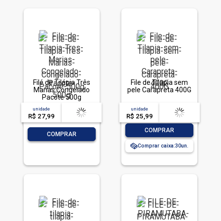
Filé de Tilápia Três
File de Tilapia sem
Marias Congelado
pele Carapreta 400G
Pacote 500g
unidade
acima de
--
unidade
acima de
--
R$ 27,99
-- --,--
un.
R$ 25,99
-- --,--
un.
-
+
COMPRAR
-
+
COMPRAR
Comprar caixa:
30