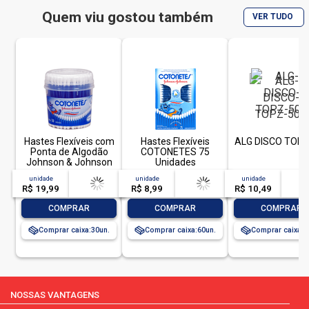
pode ser útil para limpar superfícies, uso doméstico ou para
limpar lentes de lentes. o algodão é ótimo para absorver líquidos
Quem viu gostou também
VER TUDO
e é muito resistente.
além disso,
algodão em bola apolo 100g branca
vem em
tamanhos práticos, fáceis de armazenar e levar para qualquer
lugar. a sua embalagem é prática e segura, já que a tampa dupla
mantém o algodão selado e limpo, garantindo a sua qualidade e
duração. com
algodão em bola apolo
, você tem à sua
disposição um produto de ótima qualidade, resistente, natural e
totalmente versátil.
Hastes Flexíveis com
Hastes Flexíveis
ALG DISCO TOPZ
Ponta de Algodão
COTONETES 75
Johnson & Johnson
Unidades
Cotonetes Pote 150
unidade
acima de
--
unidade
acima de
--
unidade
acim
Unidades
R$ 19,99
-- --,--
un.
R$ 8,99
-- --,--
un.
R$ 10,49
-- --,
apoioentrega.com supermercado online
-
+
-
+
-
COMPRAR
COMPRAR
COMPRAR
Comprar caixa:
30
Comprar caixa:
60
Comprar caixa:
2
NOSSAS VANTAGENS