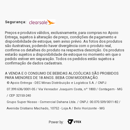
Segurança:
Preços e produtos válidos, exclusivamente, para compras no Apoio
Entrega, sujeitos à alteração de preço, condições de pagamento e
disponibilidade de estoque, sem aviso prévio. As fotos dos produtos
são ilustrativas, podendo haver divergência com o produto real,
confirme os detalhes do produto na respectiva descrição. Os produtos
estarão sujeitos a disponibilidade de estoque no momento em que o
pedido estiver em separação. Todos os pedidos estão sujeitos a
confirmação de dados cadastrais.
A VENDA E O CONSUMO DE BEBIDAS ALCOÓLICAS SÃO PROIBIDOS
PARA MENORES DE 18 ANOS. BEBA COM MODERAÇÃO.
© Apoio Entrega - DEC Minas Distribuição e Logística S.A. / CNPJ:
07.399.636/0001-05 / Via Vereador Joaquim Costa, nº 1800 / Contagem - MG
/ CEP 32150-240
Grupo Super Nosso - Comercial Dahana Ltda. / CNPJ: 00.070.509/0011-82 /
Avenida Cristiano Machado, 10752 - Loja A / Belo Horizonte - MG
Power by: