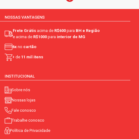
NOSSAS VANTAGENS
Frete Grátis
acima de
R$600
para
BH e Região
e acima de
R$1000
para
interior de MG
6x
no
cartão
+ de
11 mil itens
INSTITUCIONAL
Sobre nós
Nossas lojas
Fale conosco
Trabalhe conosco
Política de Privacidade