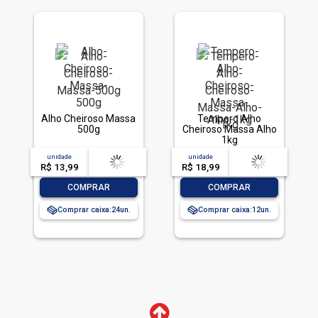
Alho Cheiroso Massa
Tempero Alho
500g
Cheiroso Massa Alho
1kg
unidade
acima de
--
unidade
acima de
--
R$ 13,99
-- --,--
un.
R$ 18,99
-- --,--
un.
-
+
-
+
COMPRAR
COMPRAR
Comprar caixa:
24
Comprar caixa:
12