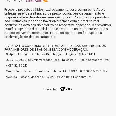
Preços e produtos válidos, exclusivamente, para compras no Apoio
Entrega, sujeitos à alteração de preço, condições de pagamento e
disponibilidade de estoque, sem aviso prévio. As fotos dos produtos
são ilustrativas, podendo haver divergência com o produto real,
confirme os detalhes do produto na respectiva descrição. Os produtos
estarão sujeitos a disponibilidade de estoque no momento em que o
pedido estiver em separação. Todos os pedidos estão sujeitos a
confirmação de dados cadastrais.
A VENDA E O CONSUMO DE BEBIDAS ALCOÓLICAS SÃO PROIBIDOS
PARA MENORES DE 18 ANOS. BEBA COM MODERAÇÃO.
© Apoio Entrega - DEC Minas Distribuição e Logística S.A. / CNPJ:
07.399.636/0001-05 / Via Vereador Joaquim Costa, nº 1800 / Contagem - MG
/ CEP 32150-240
Grupo Super Nosso - Comercial Dahana Ltda. / CNPJ: 00.070.509/0011-82 /
Avenida Cristiano Machado, 10752 - Loja A / Belo Horizonte - MG
Power by: