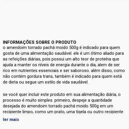
INFORMAÇÕES SOBRE O PRODUTO
o amendoim torrado pachá moido 500g é indicado para quem
gosta de uma alimentação saudável. ele é um ótimo aliado para
as refeições diárias, pois possui um alto teor de proteína que
ajuda a manter os níveis de energia durante o dia, alem de ser
rico em nutrientes essenciais e ser saboroso. além disso, como
não contém gordura trans, também é indicado para quem está
de dieta ou segue um estilo de vida saudável.
se você quer incluir este produto em sua alimentação diária, o
processo é muito simples. primeiro, despeje a quantidade
desejada do amendoim torrado pachá moido 500g em um
recipiente limpo, como um prato, uma tigela ou outro recipiente
à vontade. em seguida, adicione óleo ou azeite de oliva e
ler mais
algumas ervas a gosto, como alho, manjericão, salsinha,