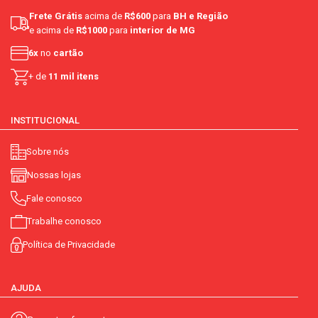
Frete Grátis
acima de
R$600
para
BH e Região
e acima de
R$1000
para
interior de MG
6x
no
cartão
+ de
11 mil itens
INSTITUCIONAL
Sobre nós
Nossas lojas
Fale conosco
Trabalhe conosco
Política de Privacidade
AJUDA