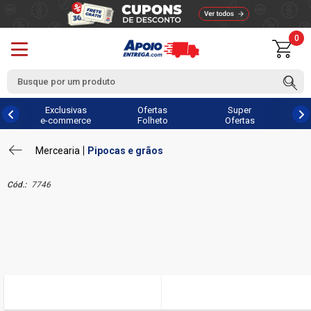
0
Exclusivas
Ofertas
Super
e-commerce
Folheto
Ofertas
Mercearia
Pipocas e grãos
Cód.:
7746