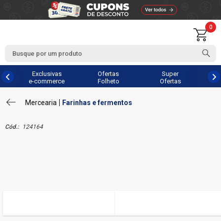
0
Exclusivas
Ofertas
Super
e-commerce
Folheto
Ofertas
Mercearia
Farinhas e fermentos
Cód.:
124164