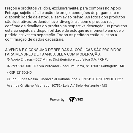
Preços e produtos válidos, exclusivamente, para compras no Apoio
Entrega, sujeitos à alteração de preço, condições de pagamento e
disponibilidade de estoque, sem aviso prévio. As fotos dos produtos
são ilustrativas, podendo haver divergência com o produto real,
confirme os detalhes do produto na respectiva descrição. Os produtos
estarão sujeitos a disponibilidade de estoque no momento em que o
pedido estiver em separação. Todos os pedidos estão sujeitos a
confirmação de dados cadastrais.
A VENDA E O CONSUMO DE BEBIDAS ALCOÓLICAS SÃO PROIBIDOS
PARA MENORES DE 18 ANOS. BEBA COM MODERAÇÃO.
© Apoio Entrega - DEC Minas Distribuição e Logística S.A. / CNPJ:
07.399.636/0001-05 / Via Vereador Joaquim Costa, nº 1800 / Contagem - MG
/ CEP 32150-240
Grupo Super Nosso - Comercial Dahana Ltda. / CNPJ: 00.070.509/0011-82 /
Avenida Cristiano Machado, 10752 - Loja A / Belo Horizonte - MG
Power by: