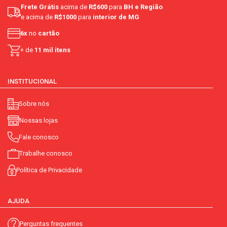
Frete Grátis
acima de
R$600
para
BH e Região
e acima de
R$1000
para
interior de MG
6x
no
cartão
+ de
11 mil itens
INSTITUCIONAL
Sobre nós
Nossas lojas
Fale conosco
Trabalhe conosco
Política de Privacidade
AJUDA
Perguntas frequentes