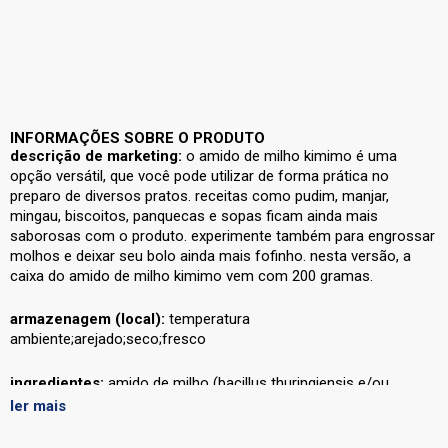
INFORMAÇÕES SOBRE O PRODUTO
descrição de marketing:
o amido de milho kimimo é uma
opção versátil, que você pode utilizar de forma prática no
preparo de diversos pratos. receitas como pudim, manjar,
mingau, biscoitos, panquecas e sopas ficam ainda mais
saborosas com o produto. experimente também para engrossar
molhos e deixar seu bolo ainda mais fofinho. nesta versão, a
caixa do amido de milho kimimo vem com 200 gramas.
armazenagem (local):
temperatura
ambiente;arejado;seco;fresco
ingredientes:
amido de milho (bacillus thuringiensis e/ou
streptomyces viridochromogenes e/ou agrobacterium
ler mais
tumefaciens e/ou zea mays).