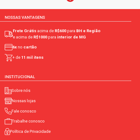
NOSSAS VANTAGENS
Frete Grátis
acima de
R$600
para
BH e Região
e acima de
R$1000
para
interior de MG
6x
no
cartão
+ de
11 mil itens
INSTITUCIONAL
Sobre nós
Nossas lojas
Fale conosco
Trabalhe conosco
Política de Privacidade