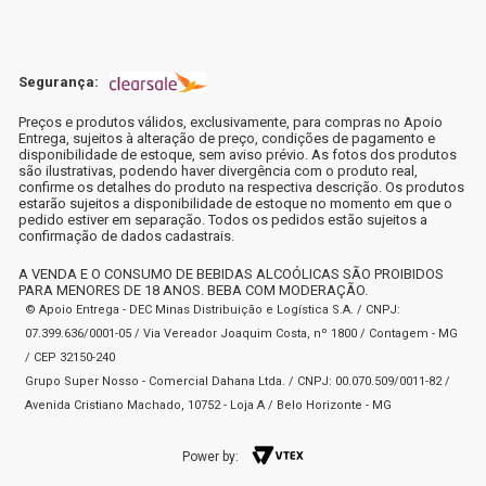
Segurança:
Preços e produtos válidos, exclusivamente, para compras no Apoio
Entrega, sujeitos à alteração de preço, condições de pagamento e
disponibilidade de estoque, sem aviso prévio. As fotos dos produtos
são ilustrativas, podendo haver divergência com o produto real,
confirme os detalhes do produto na respectiva descrição. Os produtos
estarão sujeitos a disponibilidade de estoque no momento em que o
pedido estiver em separação. Todos os pedidos estão sujeitos a
confirmação de dados cadastrais.
A VENDA E O CONSUMO DE BEBIDAS ALCOÓLICAS SÃO PROIBIDOS
PARA MENORES DE 18 ANOS. BEBA COM MODERAÇÃO.
© Apoio Entrega - DEC Minas Distribuição e Logística S.A. / CNPJ:
07.399.636/0001-05 / Via Vereador Joaquim Costa, nº 1800 / Contagem - MG
/ CEP 32150-240
Grupo Super Nosso - Comercial Dahana Ltda. / CNPJ: 00.070.509/0011-82 /
Avenida Cristiano Machado, 10752 - Loja A / Belo Horizonte - MG
Power by: