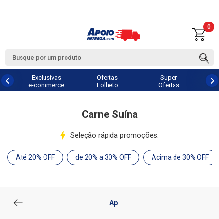
0
Exclusivas
Ofertas
Super
e-commerce
Folheto
Ofertas
Carne Suína
Seleção rápida promoções:
Até 20% OFF
de 20% a 30% OFF
Acima de 30% OFF
Ap