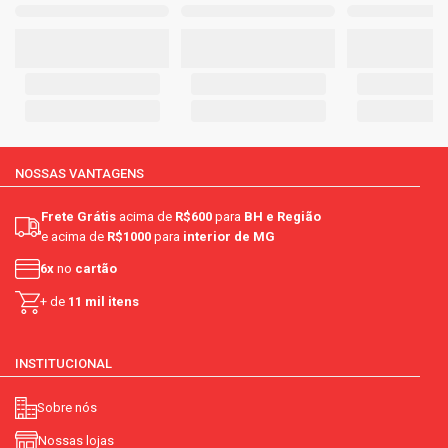
NOSSAS VANTAGENS
Frete Grátis
acima de
R$600
para
BH e Região
e acima de
R$1000
para
interior de MG
6x
no
cartão
+ de
11 mil itens
INSTITUCIONAL
Sobre nós
Nossas lojas