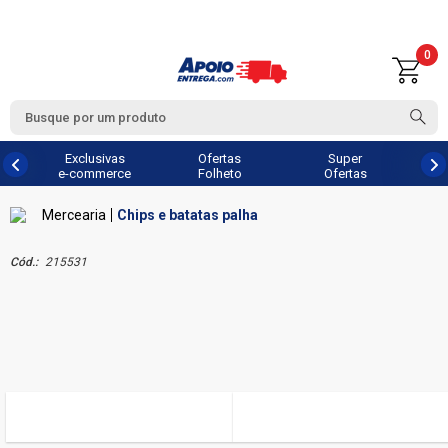
0
Exclusivas
Ofertas
Super
e-commerce
Folheto
Ofertas
Mercearia
Chips e batatas palha
Cód.:
215531