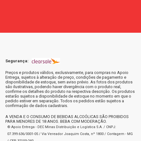
Segurança:
Preços e produtos válidos, exclusivamente, para compras no Apoio
Entrega, sujeitos à alteração de preço, condições de pagamento e
disponibilidade de estoque, sem aviso prévio. As fotos dos produtos
são ilustrativas, podendo haver divergência com o produto real,
confirme os detalhes do produto na respectiva descrição. Os produtos
estarão sujeitos a disponibilidade de estoque no momento em que o
pedido estiver em separação. Todos os pedidos estão sujeitos a
confirmação de dados cadastrais.
A VENDA E O CONSUMO DE BEBIDAS ALCOÓLICAS SÃO PROIBIDOS
PARA MENORES DE 18 ANOS. BEBA COM MODERAÇÃO.
© Apoio Entrega - DEC Minas Distribuição e Logística S.A. / CNPJ:
07.399.636/0001-05 / Via Vereador Joaquim Costa, nº 1800 / Contagem - MG
/ CEP 32150-240