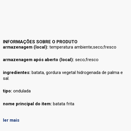
INFORMAÇÕES SOBRE O PRODUTO
armazenagem (local):
temperatura ambiente;seco;fresco
armazenagem após aberto (local):
seco;fresco
ingredientes:
batata, gordura vegetal hidrogenada de palma e
sal.
tipo:
ondulada
nome principal do item:
batata frita
tipo 1:
chips
ler mais
vegano:
não