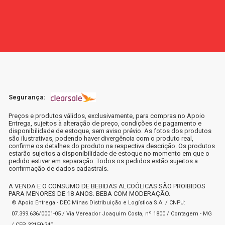
Segurança:
Preços e produtos válidos, exclusivamente, para compras no Apoio
Entrega, sujeitos à alteração de preço, condições de pagamento e
disponibilidade de estoque, sem aviso prévio. As fotos dos produtos
são ilustrativas, podendo haver divergência com o produto real,
confirme os detalhes do produto na respectiva descrição. Os produtos
estarão sujeitos a disponibilidade de estoque no momento em que o
pedido estiver em separação. Todos os pedidos estão sujeitos a
confirmação de dados cadastrais.
A VENDA E O CONSUMO DE BEBIDAS ALCOÓLICAS SÃO PROIBIDOS
PARA MENORES DE 18 ANOS. BEBA COM MODERAÇÃO.
© Apoio Entrega - DEC Minas Distribuição e Logística S.A. / CNPJ:
07.399.636/0001-05 / Via Vereador Joaquim Costa, nº 1800 / Contagem - MG
/ CEP 32150-240