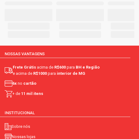
NOSSAS VANTAGENS
Frete Grátis
acima de
R$600
para
BH e Região
e acima de
R$1000
para
interior de MG
6x
no
cartão
+ de
11 mil itens
INSTITUCIONAL
Sobre nós
Nossas lojas