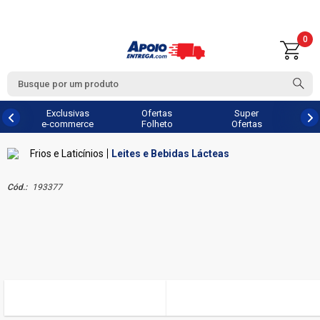
0
Exclusivas
Ofertas
Super
e-commerce
Folheto
Ofertas
Frios e Laticínios
Leites e Bebidas Lácteas
Cód.:
193377