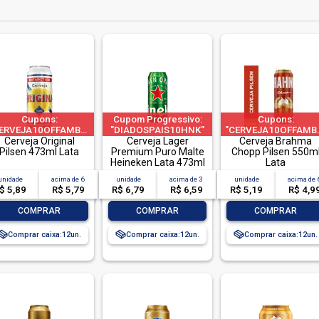
Cupons:
Cupom Progressivo:
Cupons:
VEJA60OFFAMBEV"|"CERVEJA200OFFAMBEV"|limitado
ERVEJA10OFFAMBEV"|"CERVEJA60OFFAMBEV"|"CERVEJA200OFFAMBEV"|
"DIADOSPAIS10HNK"
"CERVEJA10OFFAMBE
a 1 pedido por CPF
Cerveja Original
|"DIADOSPAIS20HNK"
Cerveja Lager
a 1 pedido por CPF
Cerveja Brahma
Pilsen 473ml Lata
| "DIADOSPAIS30HNK"
Premium Puro Malte
Chopp Pilsen 550m
Heineken Lata 473ml
| limitado a 2 pedido
Lata
por CPF
unidade
acima de
6
unidade
acima de
3
unidade
acima de
$ 5,89
R$ 5,79
R$ 6,79
R$ 6,59
R$ 5,19
R$ 4,9
-
+
-
+
-
+
COMPRAR
COMPRAR
COMPRAR
Comprar caixa:
12
Comprar caixa:
12
Comprar caixa:
12