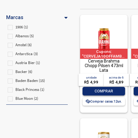
Marcas
1906 (1)
Albanos (5)
Amstel (6)
Cupons:
Antarctica (3)
"CERVEJA10OFFAMBEV"|"CER
"C
a 1 pedido por CPF
Cerveja Brahma
Austria Bier (1)
Chopp Pilsen 473ml
Lata
Backer (6)
unidade
acima de
6
Baden Baden (15)
R$ 4,99
R$ 4,89
R
Black Princess (1)
-
+
COMPRAR
Blue Moon (2)
Comprar caixa:
12
Bohemia (1)
Brahma (5)
Bruder (1)
Budweiser (6)