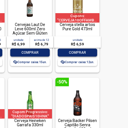
Cupons:
V"|"CERVEJA60OFFAMBEV"|"CERVEJA200OFFAMBEV"|limitado
"CERVEJA10OFFAMBEV"|"CERVEJA60OFF
Cervejas Laut De
Cerveja stella artois
a 1 pedido por CPF
0
Leve 600ml Zero
Pure Gold 473ml
Açúcar Sem Glúten
6
unidade
acima de
12
unidade
9
R$ 6,99
R$ 6,79
R$ 6,59
-
+
-
+
COMPRAR
COMPRAR
Comprar caixa:
15
Comprar caixa:
12
-50%
Cupom Progressivo:
limitado
V"|"CERVEJA60OFFAMBEV"|"CERVEJA200OFFAMBEV"|limitado
"DIADOSPAIS10HNK"
|"DIADOSPAIS20HNK"
Cerveja Heineken
Cerveja Backer Pilsen
| "DIADOSPAIS30HNK"
Garrafa 330ml
Capitão Senra