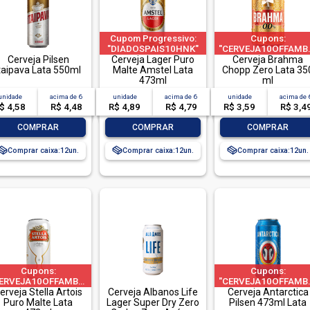
Cupom Progressivo:
Cupons:
"DIADOSPAIS10HNK"
"CERVEJA10OFFAMBE
Cerveja Pilsen
|"DIADOSPAIS20HNK"
Cerveja Lager Puro
a 1 pedido por CPF
Cerveja Brahma
taipava Lata 550ml
| "DIADOSPAIS30HNK"
Malte Amstel Lata
Chopp Zero Lata 35
| limitado a 2 pedido
473ml
ml
por CPF
unidade
acima de
6
unidade
acima de
6
unidade
acima de
$ 4,58
R$ 4,48
R$ 4,89
R$ 4,79
R$ 3,59
R$ 3,4
-
+
-
+
-
+
COMPRAR
COMPRAR
COMPRAR
Comprar caixa:
12
Comprar caixa:
12
Comprar caixa:
12
Cupons:
Cupons:
ERVEJA10OFFAMBEV"|"CERVEJA60OFFAMBEV"|"CERVEJA200OFFAMBEV"|
"CERVEJA10OFFAMBE
erveja Stella Artois
a 1 pedido por CPF
Cerveja Albanos Life
Cerveja Antarctica
a 1 pedido por CPF
Puro Malte Lata
Lager Super Dry Zero
Pilsen 473ml Lata