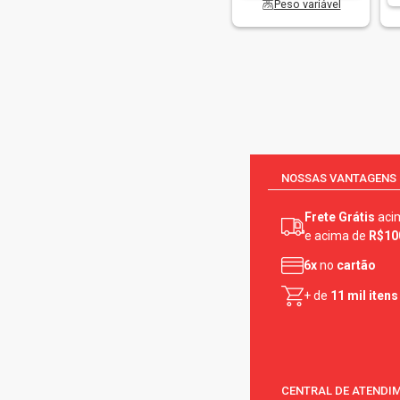
Peso variável
NOSSAS VANTAGENS
Frete Grátis
aci
e acima de
R$10
6x
no
cartão
+ de
11 mil itens
CENTRAL DE ATENDI