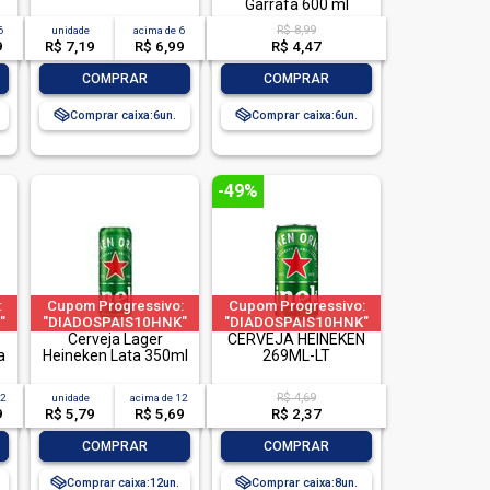
| limitado a 2 pedido
Garrafa 600 ml
por CPF
R$ 8,99
6
unidade
acima de
6
9
R$ 7,19
R$ 6,99
R$ 4,47
-
+
-
+
COMPRAR
COMPRAR
Comprar caixa:
6
Comprar caixa:
6
-49%
:
Cupom Progressivo:
Cupom Progressivo:
"
"DIADOSPAIS10HNK"
"DIADOSPAIS10HNK"
"
|"DIADOSPAIS20HNK"
Cerveja Lager
|"DIADOSPAIS20HNK"
CERVEJA HEINEKEN
K"
a
| "DIADOSPAIS30HNK"
Heineken Lata 350ml
| "DIADOSPAIS30HNK"
269ML-LT
| limitado a 2 pedido
| limitado a 2 pedido
por CPF
por CPF
R$ 4,69
12
unidade
acima de
12
9
R$ 5,79
R$ 5,69
R$ 2,37
-
+
-
+
COMPRAR
COMPRAR
Comprar caixa:
12
Comprar caixa:
8