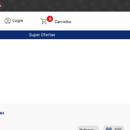
0
Login
Carrinho
Super
Ofertas
as