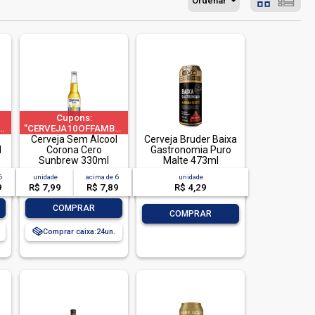
Ordenar
Cupons:
limitado
V"|"CERVEJA60OFFAMBEV"|"CERVEJA200OFFAMBEV"|limitado
"CERVEJA10OFFAMBEV"|"CERVEJA60OFFAMBEV"|"CERVEJA200OFFA
Cerveja Sem Álcool
a 1 pedido por CPF
Cerveja Bruder Baixa
l
Corona Cero
Gastronomia Puro
Sunbrew 330ml
Malte 473ml
6
unidade
acima de
6
unidade
9
R$ 7,99
R$ 7,89
R$ 4,29
-
+
COMPRAR
-
+
COMPRAR
Comprar caixa:
24