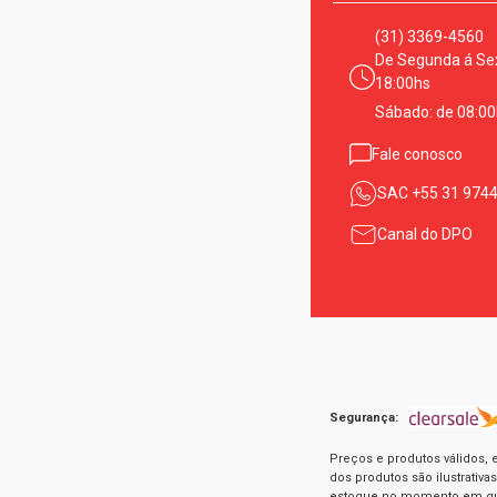
(31) 3369-4560
De Segunda á Sex
18:00hs
Sábado: de 08:00
Fale conosco
SAC
+55 31 974
Canal do DPO
Segurança:
Preços e produtos válidos, 
dos produtos são ilustrativ
estoque no momento em que 