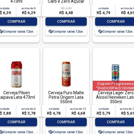
473ml
Carb e Zero Açúcar
473ml
R$ 5,99
unidade
acima de
6
unidade
acima de
$ 6,39
R$ 6,29
R$ 4,48
R$ 4,79
R$ 4,6
-
+
-
+
-
+
COMPRAR
COMPRAR
COMPRAR
Comprar caixa:
12
Comprar caixa:
12
Comprar caixa:
12
Cupom Progressivo
VEJA60OFFAMBEV"|"CERVEJA200OFFAMBEV"|limitado
"DIADOSPAIS10HNK
Cerveja Pilsen
Cerveja Puro Malte
|"DIADOSPAIS20HNK
Cerveja Lager Zero
taipava Lata 473ml
Petra Origem Lata
| "DIADOSPAIS30HN
Álcool Heineken Lat
550ml
| limitado a 2 pedido
350ml
por CPF
unidade
acima de
6
unidade
acima de
12
unidade
acima de
$ 3,88
R$ 3,78
R$ 4,78
R$ 4,68
R$ 5,79
R$ 5,6
-
+
-
+
-
+
COMPRAR
COMPRAR
COMPRAR
Comprar caixa:
12
Comprar caixa:
12
Comprar caixa:
12