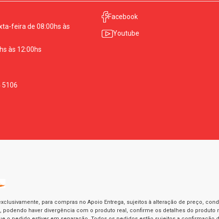
Facebook
ta-feira de 08:00hs às
Youtube
hs às 12:00hs
4 5106
exclusivamente, para compras no Apoio Entrega, sujeitos à alteração de preço, con
as, podendo haver divergência com o produto real, confirme os detalhes do produto n
o pedido estiver em separação. Todos os pedidos estão sujeitos a confirmação d