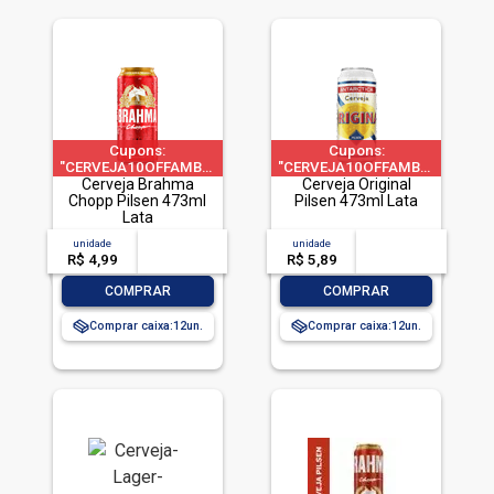
Cupons:
Cupons:
"CERVEJA10OFFAMBEV"|"CERVEJA60OFFAMBEV"|"CERVEJA200O
"CERVEJA10OFFAMBEV"|"CERVE
a 1 pedido por CPF
Cerveja Brahma
a 1 pedido por CPF
Cerveja Original
Chopp Pilsen 473ml
Pilsen 473ml Lata
Lata
unidade
acima de
--
unidade
acima de
--
R$ 4,99
-- --,--
un.
R$ 5,89
-- --,--
un.
-
+
-
+
COMPRAR
COMPRAR
Comprar caixa:
12
Comprar caixa:
12