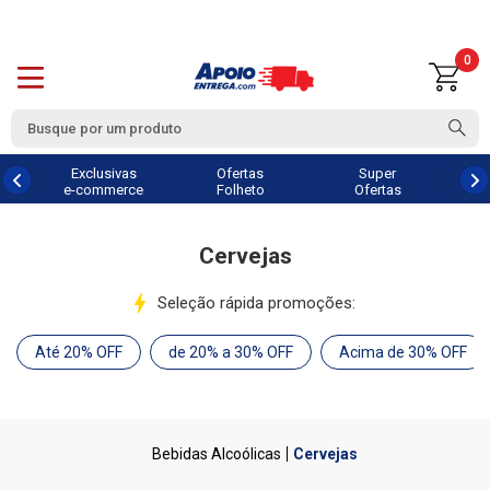
0
Exclusivas
Ofertas
Super
e-commerce
Folheto
Ofertas
Cervejas
Seleção rápida promoções:
Até 20% OFF
de 20% a 30% OFF
Acima de 30% OFF
Bebidas Alcoólicas
Cervejas