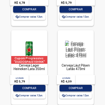
R$ 4,78
-- --,--
un.
R$ 5,79
-- --,--
un.
-
+
-
+
COMPRAR
COMPRAR
Comprar caixa:
12
Comprar caixa:
12
Cupom Progressivo:
"DIADOSPAIS10HNK"
|"DIADOSPAIS20HNK"
Cerveja Lager
Cerveja Läut Pilsen
| "DIADOSPAIS30HNK"
Heineken Lata 350ml
Latão 473ml
| limitado a 2 pedido
por CPF
unidade
acima de
--
unidade
acima de
--
R$ 5,79
-- --,--
un.
R$ 4,09
-- --,--
un.
-
+
-
+
COMPRAR
COMPRAR
Comprar caixa:
12
Comprar caixa:
12