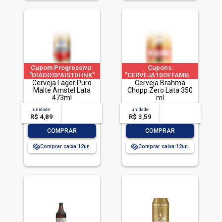
Cupom Progressivo:
Cupons:
"DIADOSPAIS10HNK"
"CERVEJA10OFFAMBEV"|"CERVE
|"DIADOSPAIS20HNK"
Cerveja Lager Puro
a 1 pedido por CPF
Cerveja Brahma
| "DIADOSPAIS30HNK"
Malte Amstel Lata
Chopp Zero Lata 350
| limitado a 2 pedido
473ml
ml
por CPF
unidade
acima de
--
unidade
acima de
--
R$ 4,89
-- --,--
un.
R$ 3,59
-- --,--
un.
-
+
-
+
COMPRAR
COMPRAR
Comprar caixa:
12
Comprar caixa:
12