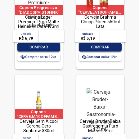
Cupom Progressivo:
Cupons:
"DIADOSPAIS10HNK"
"CERVEJA10OFFAMBEV"|"CERVE
|"DIADOSPAIS20HNK"
Cerveja Lager
a 1 pedido por CPF
Cerveja Brahma
| "DIADOSPAIS30HNK"
Premium Puro Malte
Chopp Pilsen 550ml
Heineken Lata 473ml
| limitado a 2 pedido
Lata
por CPF
unidade
acima de
--
unidade
acima de
--
R$ 6,79
-- --,--
un.
R$ 5,19
-- --,--
un.
-
+
-
+
COMPRAR
COMPRAR
Comprar caixa:
12
Comprar caixa:
12
Cupons:
"CERVEJA10OFFAMBEV"|"CERVEJA60OFFAMBEV"|"CERVEJA200O
Cerveja Sem Álcool
a 1 pedido por CPF
Cerveja Bruder Baixa
Corona Cero
Gastronomia Puro
Sunbrew 330ml
Malte 473ml
unidade
acima de
--
unidade
acima de
--