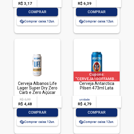
R$ 3,17
-- --,--
un.
R$ 6,39
-- --,--
un.
-
+
-
+
COMPRAR
COMPRAR
Comprar caixa:
12
Comprar caixa:
12
Cupons:
"CERVEJA10OFFAMBEV"|"CERVE
Cerveja Albanos Life
Cerveja Antarctica
a 1 pedido por CPF
Lager Super Dry Zero
Pilsen 473ml Lata
Carb e Zero Açúcar
473ml
R$ 5,99
acima de
--
unidade
acima de
--
R$ 4,48
-- --,--
un.
R$ 4,79
-- --,--
un.
-
+
-
+
COMPRAR
COMPRAR
Comprar caixa:
12
Comprar caixa:
12