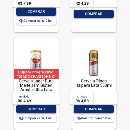
R$ 7,99
-- --,--
un.
R$ 4,29
-- --,--
un.
-
+
COMPRAR
-
+
COMPRAR
Comprar caixa:
24
Cupom Progressivo:
"DIADOSPAIS10HNK"
|"DIADOSPAIS20HNK"
Cerveja Lager Puro
Cerveja Pilsen
| "DIADOSPAIS30HNK"
Malte sem Glúten
Itaipava Lata 550ml
| limitado a 2 pedido
Amstel Ultra Lata
por CPF
269ml
unidade
acima de
--
unidade
acima de
--
R$ 4,49
-- --,--
un.
R$ 4,58
-- --,--
un.
-
+
-
+
COMPRAR
COMPRAR
Comprar caixa:
12
Comprar caixa:
12