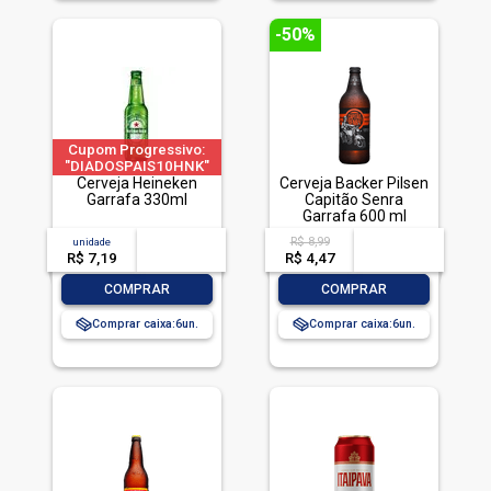
-50%
Cupom Progressivo:
"DIADOSPAIS10HNK"
|"DIADOSPAIS20HNK"
Cerveja Heineken
Cerveja Backer Pilsen
| "DIADOSPAIS30HNK"
Garrafa 330ml
Capitão Senra
| limitado a 2 pedido
Garrafa 600 ml
por CPF
R$ 8,99
unidade
acima de
--
acima de
--
R$ 7,19
-- --,--
un.
R$ 4,47
-- --,--
un.
-
+
-
+
COMPRAR
COMPRAR
Comprar caixa:
6
Comprar caixa:
6