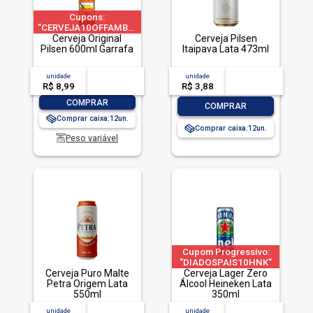
Cupons:
"CERVEJA10OFFAMBEV"|"CERVEJA60OFFAMBEV"|"CERVEJA200O
a 1 pedido por CPF
Cerveja Original
Cerveja Pilsen
Pilsen 600ml Garrafa
Itaipava Lata 473ml
unidade
acima de
--
unidade
acima de
--
R$ 8,99
-- --,--
un.
R$ 3,88
-- --,--
un.
-
+
COMPRAR
-
+
COMPRAR
Comprar caixa:
12
Comprar caixa:
12
Peso variável
Cupom Progressivo:
"DIADOSPAIS10HNK"
Cerveja Puro Malte
|"DIADOSPAIS20HNK"
Cerveja Lager Zero
Petra Origem Lata
| "DIADOSPAIS30HNK"
Álcool Heineken Lata
550ml
| limitado a 2 pedido
350ml
por CPF
unidade
acima de
--
unidade
acima de
--