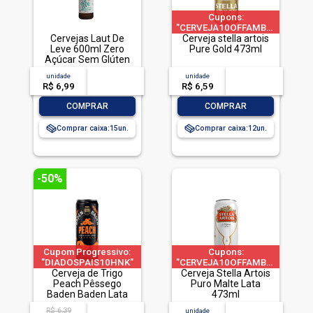
Cupons:
"CERVEJA10OFFAMBEV"|"CERVE
Cervejas Laut De
Cerveja stella artois
a 1 pedido por CPF
Leve 600ml Zero
Pure Gold 473ml
Açúcar Sem Glúten
unidade
acima de
--
unidade
acima de
--
R$ 6,99
-- --,--
un.
R$ 6,59
-- --,--
un.
-
+
-
+
COMPRAR
COMPRAR
Comprar caixa:
15
Comprar caixa:
12
-50%
Cupom Progressivo:
Cupons:
"DIADOSPAIS10HNK"
"CERVEJA10OFFAMBEV"|"CERVE
|"DIADOSPAIS20HNK"
Cerveja de Trigo
Cerveja Stella Artois
a 1 pedido por CPF
| "DIADOSPAIS30HNK"
Peach Pêssego
Puro Malte Lata
| limitado a 2 pedido
Baden Baden Lata
473ml
por CPF
350ml
R$ 6,39
acima de
--
unidade
acima de
--