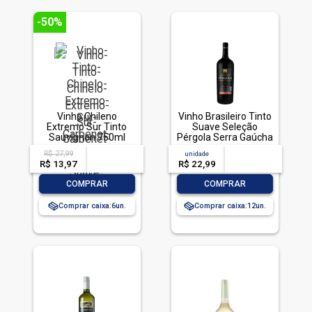
-50%
Vinho Chileno
Vinho Brasileiro Tinto
Extremo Sur Tinto
Suave Seleção
Sauvignon 750ml
Pérgola Serra Gaúcha
Garrafa 1l
R$ 27,99
acima de
--
unidade
acima de
--
R$ 13,97
-- --,--
un.
R$ 22,99
-- --,--
un.
-
+
-
+
COMPRAR
COMPRAR
Comprar caixa:
6
Comprar caixa:
12