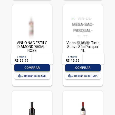
VINHO NAC ESTILO
Vinho de Mesa Tinto
DIAMOND 750ML-
Suave São Pasqual
ROSE
1L
unidade
acima de
--
unidade
acima de
--
R$ 29,99
-- --,--
un.
R$ 15,99
-- --,--
un.
-
+
-
+
COMPRAR
COMPRAR
Comprar caixa:
6
Comprar caixa:
12