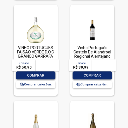
VINHO PORTUGUES
Vinho Português
FAISÃO VERDE D.O.C
Castelo De Alandroal
BRANCO GARRAFA
Regional Alentejano
750ML
Tinto 750ml
unidade
acima de
--
unidade
acima de
--
R$ 50,90
-- --,--
un.
R$ 39,99
-- --,--
un.
-
+
-
+
COMPRAR
COMPRAR
Comprar caixa:
6
Comprar caixa:
6