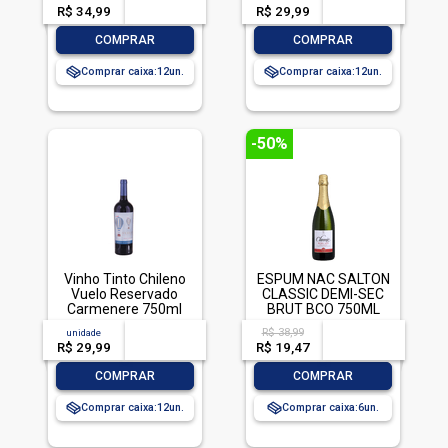
R$ 34,99
-- --,--
un.
R$ 29,99
-- --,--
un.
-
+
-
+
COMPRAR
COMPRAR
Comprar caixa:
12
Comprar caixa:
12
-50%
Vinho Tinto Chileno
ESPUM NAC SALTON
Vuelo Reservado
CLASSIC DEMI-SEC
Carmenere 750ml
BRUT BCO 750ML
R$ 38,99
unidade
acima de
--
acima de
--
R$ 29,99
-- --,--
un.
R$ 19,47
-- --,--
un.
-
+
-
+
COMPRAR
COMPRAR
Comprar caixa:
12
Comprar caixa:
6