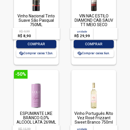
Vinho Nacional Tinto
VIN NAC ESTILO
Suave São Pasqual
DIAMOND CAB SAUV
750ML
TT MEIO SECO
750ML
R$ 9,99
acima de
--
unidade
acima de
--
R$ 8,90
-- --,--
un.
R$ 29,99
-- --,--
un.
-
+
-
+
COMPRAR
COMPRAR
Comprar caixa:
12
Comprar caixa:
6
-50%
ESPUMANTE LIKE
Vinho Português Alto
BRANCO 0,0%
Vez Rosé Frizzant
ALCOOL LATA 269ML
Sweet Branco 750ml
R$ 15,99
acima de
--
unidade
acima de
--