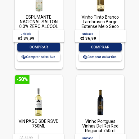
ESPUMANTE
Vinho Tinto Branco
NACIONAL SALTON
Lambrusco Borgo
0,0% ZERO ALCOOL
Estense Meio Seco
BRANCO GARRAFA
750ml
unidade
acima de
--
unidade
acima de
--
750ML
R$ 39,99
-- --,--
un.
R$ 36,99
-- --,--
un.
-
+
-
+
COMPRAR
COMPRAR
Comprar caixa:
6
Comprar caixa:
6
-50%
VIN PASO GDE RSVD
Vinho Portgues
750ML
Vinhas Del Rei Red
Regional 750ml
R$ 34,99
acima de
--
unidade
acima de
--