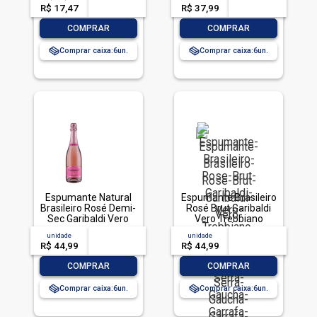
R$ 17,47
-- --,--
un.
R$ 37,99
-- --,--
un.
-
+
-
+
COMPRAR
COMPRAR
Comprar caixa:
6
Comprar caixa:
6
Espumante Natural
Espumante Brasileiro
Brasileiro Rosé Demi-
Rosé Brut Garibaldi
Sec Garibaldi Vero
Vero Trebbiano
Trebbiano Malvasia
Colombard Ancellotta
unidade
acima de
--
unidade
acima de
--
Ancellotta Serra
Serra Gaúcha Garrafa
R$ 44,99
-- --,--
un.
R$ 44,99
-- --,--
un.
Gaúcha Garrafa
750ml
750ml
-
+
-
+
COMPRAR
COMPRAR
Comprar caixa:
6
Comprar caixa:
6