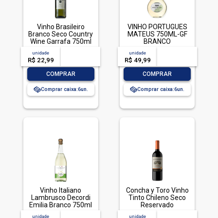
Vinho Brasileiro
VINHO PORTUGUES
Branco Seco Country
MATEUS 750ML-GF
Wine Garrafa 750ml
BRANCO
unidade
acima de
--
unidade
acima de
--
R$ 22,99
-- --,--
un.
R$ 49,99
-- --,--
un.
-
+
-
+
COMPRAR
COMPRAR
Comprar caixa:
6
Comprar caixa:
6
Vinho Italiano
Concha y Toro Vinho
Lambrusco Decordi
Tinto Chileno Seco
Emilia Branco 750ml
Reservado
Carmenere - 750 ml
unidade
acima de
--
unidade
acima de
--