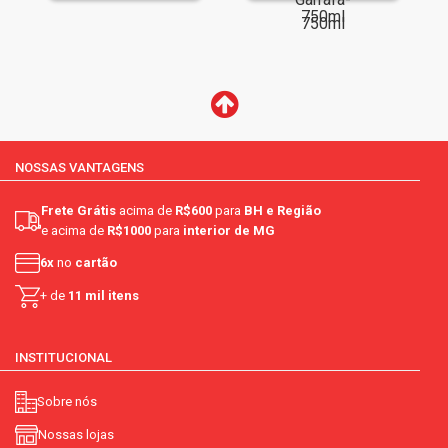
NOSSAS VANTAGENS
Frete Grátis
acima de
R$600
para
BH e Região
e acima de
R$1000
para
interior de MG
6x
no
cartão
+ de
11 mil itens
INSTITUCIONAL
Sobre nós
Nossas lojas