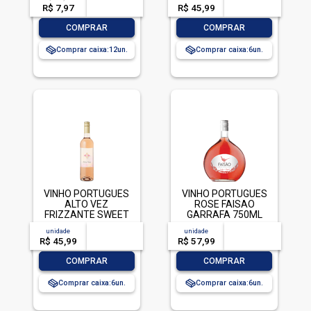
R$ 7,97
-- --,--
un.
R$ 45,99
-- --,--
un.
-
+
-
+
COMPRAR
COMPRAR
Comprar caixa:
12
Comprar caixa:
6
VINHO PORTUGUES
VINHO PORTUGUES
ALTO VEZ
ROSE FAISAO
FRIZZANTE SWEET
GARRAFA 750ML
ROSE GARRAFA
unidade
acima de
--
unidade
acima de
--
750ML
R$ 45,99
-- --,--
un.
R$ 57,99
-- --,--
un.
-
+
-
+
COMPRAR
COMPRAR
Comprar caixa:
6
Comprar caixa:
6