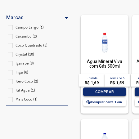
Marcas
Campo Largo (1)
Caxambu (2)
Coco Quadrado (5)
Crystal (10)
Água Mineral Viva
A
Igarape (8)
com Gás 500ml
Inga (6)
unidade
acima de
6
Kero Coco (2)
R$ 1,69
R$ 1,59
R
Kit Agua (1)
-
+
COMPRAR
Mais Coco (1)
Comprar caixa:
12
Minalba (2)
Puri (2)
Puro Coco (2)
Sao Lourenco (5)