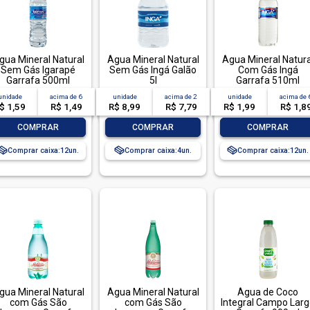
gua Mineral Natural
Água Mineral Natural
Água Mineral Natura
Sem Gás Igarapé
Sem Gás Ingá Galão
Com Gás Ingá
Garrafa 500ml
5l
Garrafa 510ml
unidade
acima de
6
unidade
acima de
2
unidade
acima de
$ 1,59
R$ 1,49
R$ 8,99
R$ 7,79
R$ 1,99
R$ 1,8
-
+
-
+
-
+
COMPRAR
COMPRAR
COMPRAR
Comprar caixa:
12
Comprar caixa:
4
Comprar caixa:
12
gua Mineral Natural
Água Mineral Natural
Água de Coco
com Gás São
com Gás São
Integral Campo Lar