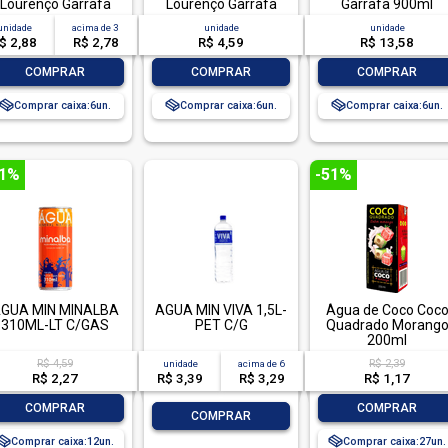
Lourenço Garrafa
Lourenço Garrafa
Garrafa 900ml
510ml
1,26l
unidade
acima de
3
unidade
unidade
$ 2,88
R$ 2,78
R$ 4,59
R$ 13,58
-
+
-
+
-
+
COMPRAR
COMPRAR
COMPRAR
Comprar caixa:
6
Comprar caixa:
6
Comprar caixa:
6
51%
-51%
GUA MIN MINALBA
AGUA MIN VIVA 1,5L-
Água de Coco Coc
310ML-LT C/GAS
PET C/G
Quadrado Morang
200ml
R$ 4,59
R$ 2,39
unidade
acima de
6
R$ 2,27
R$ 3,39
R$ 3,29
R$ 1,17
-
+
-
+
COMPRAR
COMPRAR
-
+
COMPRAR
Comprar caixa:
12
Comprar caixa:
27