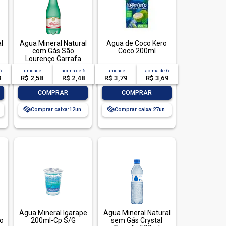
l
Água Mineral Natural
Água de Coco Kero
com Gás São
Coco 200ml
Lourenço Garrafa
300ml
6
unidade
acima de
6
unidade
acima de
6
9
R$ 2,58
R$ 2,48
R$ 3,79
R$ 3,69
-
+
-
+
COMPRAR
COMPRAR
Comprar caixa:
12
Comprar caixa:
27
Água Mineral Igarape
Água Mineral Natural
go
200ml-Cp S/G
sem Gás Crystal