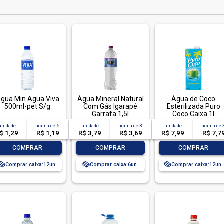
gua Min Agua Viva
Água Mineral Natural
Água de Coco
500ml-pet S/g
Com Gás Igarapé
Esterilizada Puro
Garrafa 1,5l
Coco Caixa 1l
unidade
acima de
6
unidade
acima de
3
unidade
acima de
$ 1,29
R$ 1,19
R$ 3,79
R$ 3,69
R$ 7,99
R$ 7,7
-
+
-
+
-
+
COMPRAR
COMPRAR
COMPRAR
Comprar caixa:
12
Comprar caixa:
6
Comprar caixa:
12