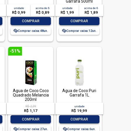
Garrafa 500ml
unidade
acima de
6
unidade
acima de
6
R$ 0,99
R$ 0,89
R$ 1,99
R$ 1,89
-
+
-
+
COMPRAR
COMPRAR
Comprar caixa:
48
Comprar caixa:
12
-51%
o
Água de Coco Coco
Água de Coco Puri
o
Quadrado Melancia
Garrafa 1L
200ml
R$ 2,39
unidade
R$ 1,17
R$ 19,99
-
+
-
+
COMPRAR
COMPRAR
Comprar caixa:
27
Comprar caixa:
6