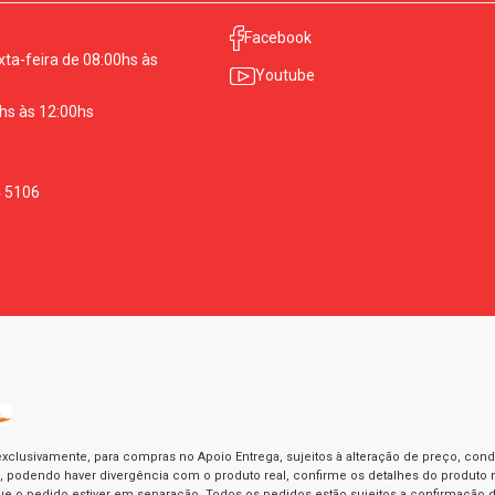
Facebook
ta-feira de 08:00hs às
Youtube
hs às 12:00hs
4 5106
exclusivamente, para compras no Apoio Entrega, sujeitos à alteração de preço, con
as, podendo haver divergência com o produto real, confirme os detalhes do produto n
o pedido estiver em separação. Todos os pedidos estão sujeitos a confirmação d