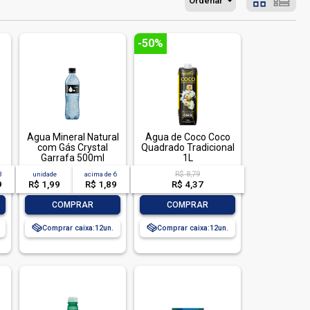
Ordenar
-50%
Água Mineral Natural
Água de Coco Coco
com Gás Crystal
Quadrado Tradicional
Garrafa 500ml
1L
R$ 8,79
3
unidade
acima de
6
9
R$ 1,99
R$ 1,89
R$ 4,37
-
+
-
+
COMPRAR
COMPRAR
Comprar caixa:
12
Comprar caixa:
12