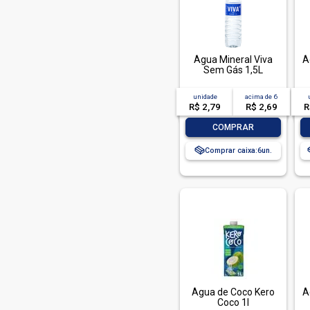
Sococo (2)
Supernosso (1)
Supernosso (1)
Água Mineral Viva
Á
Sem Gás 1,5L
Tial (1)
Viva (5)
unidade
acima de
6
R$ 2,79
R$ 2,69
R
-
+
COMPRAR
Comprar caixa:
6
Água de Coco Kero
Á
Coco 1l