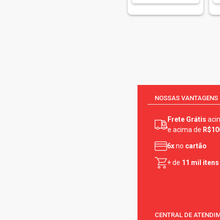
NOSSAS VANTAGENS
Frete Grátis
aci
e acima de
R$10
6x
no
cartão
+ de
11 mil itens
CENTRAL DE ATENDI