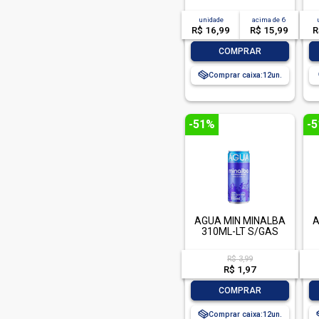
unidade
acima de
6
R$ 16,99
R$ 15,99
R
-
+
COMPRAR
Comprar caixa:
12
-51%
-
AGUA MIN MINALBA
A
310ML-LT S/GAS
R$ 3,99
R$ 1,97
-
+
COMPRAR
Comprar caixa:
12