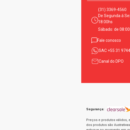
(31) 3369-4560
De Segunda á Sex
18:00hs
Sábado: de 08:00
Fale conosco
SAC
+55 31 974
Canal do DPO
Segurança:
Preços e produtos válidos, 
dos produtos são ilustrativ
estoque no momento em que 