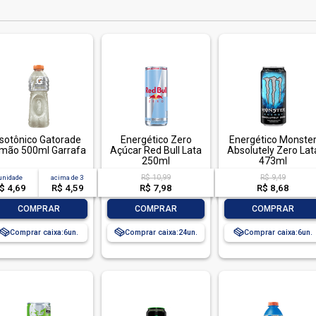
Isotônico Gatorade
Energético Zero
Energético Monste
imão 500ml Garrafa
Açúcar Red Bull Lata
Absolutely Zero Lat
250ml
473ml
R$ 10,99
R$ 9,49
unidade
acima de
3
$ 4,69
R$ 4,59
R$ 7,98
R$ 8,68
-
+
-
+
-
+
COMPRAR
COMPRAR
COMPRAR
Comprar caixa:
6
Comprar caixa:
24
Comprar caixa:
6