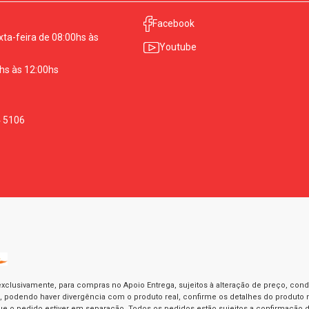
Facebook
ta-feira de 08:00hs às
Youtube
hs às 12:00hs
4 5106
exclusivamente, para compras no Apoio Entrega, sujeitos à alteração de preço, con
as, podendo haver divergência com o produto real, confirme os detalhes do produto n
o pedido estiver em separação. Todos os pedidos estão sujeitos a confirmação d