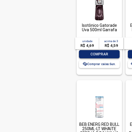
Isotônico Gatorade
Uva 500ml Garrafa
unidade
acima de
3
R$ 4,69
R$ 4,59
-
+
COMPRAR
Comprar caixa:
6
BEB ENERG RED BULL
E
250ML-LT WHAITE