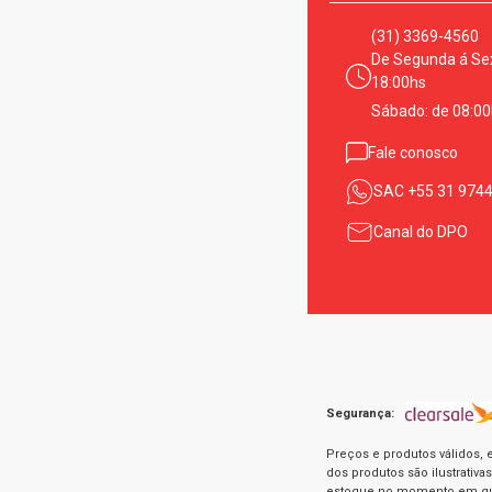
(31) 3369-4560
De Segunda á Sex
18:00hs
Sábado: de 08:00
Fale conosco
SAC
+55 31 974
Canal do DPO
Segurança:
Preços e produtos válidos, 
dos produtos são ilustrativ
estoque no momento em que 