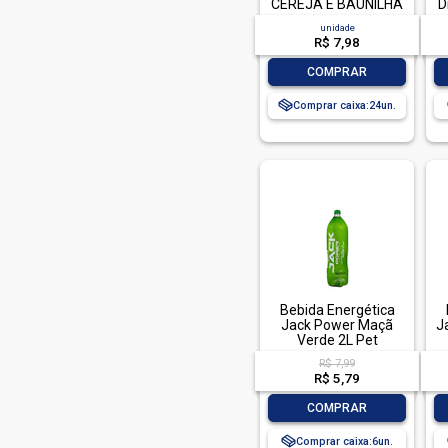
CEREJA E BAUNILHA
D
unidade
R$ 7,98
-
+
COMPRAR
Comprar caixa:
24
Bebida Energética
Jack Power Maçã
J
Verde 2L Pet
R$ 7,99
R$ 5,79
-
+
COMPRAR
Comprar caixa:
6