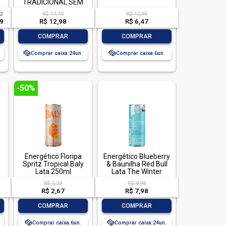
TRADICIONAL SEM
ACUCAR
R$ 14,49
R$ 12,99
12
49
R$ 12,98
R$ 6,47
-
+
-
+
COMPRAR
COMPRAR
Comprar caixa:
24
Comprar caixa:
6
-50%
Energético Floripa
Energético Blueberry
Spritz Tropical Baly
& Baunilha Red Bull
Lata 250ml
Lata The Winter
Edition 250ml
R$ 5,29
R$ 9,99
R$ 2,67
R$ 7,98
-
+
-
+
COMPRAR
COMPRAR
Comprar caixa:
6
Comprar caixa:
24