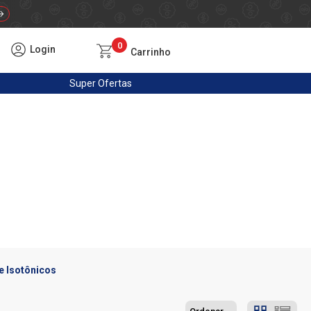
0
Login
Carrinho
Super
Ofertas
e Isotônicos