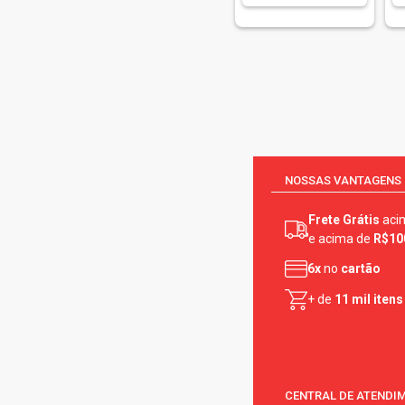
NOSSAS VANTAGENS
Frete Grátis
aci
e acima de
R$10
6x
no
cartão
+ de
11 mil itens
CENTRAL DE ATENDI