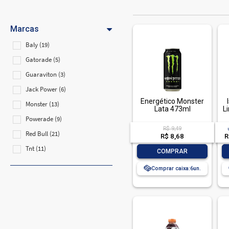
Marcas
Baly (19)
Gatorade (5)
Guaraviton (3)
Jack Power (6)
Energético Monster
Monster (13)
Lata 473ml
L
Powerade (9)
R$ 9,49
Red Bull (21)
R$ 8,68
R
Tnt (11)
-
+
COMPRAR
Comprar caixa:
6