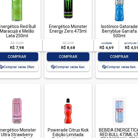
Energético Red Bull
Energético Monster
Isotônico Gatorade
Maracujá e Melão
Energy Zero 473ml
Berryblue Garrafa
Lata 250ml
500ml
R$ 10,99
R$ 9,49
unidade
acima de
R$ 7,98
R$ 8,68
R$ 4,69
R$ 4,5
-
+
-
+
-
+
COMPRAR
COMPRAR
COMPRAR
Comprar caixa:
24
Comprar caixa:
6
Comprar caixa:
6
nergético Monster
Powerade Citrus Kick
BEBIDA ENERGETIC
Ultra Strawberry
Edição Limitada
RED BULL 473ML-L