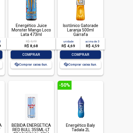
Energético Juice
Isotônico Gatorade
Monster Mango Loco
Laranja 500ml
Lata 473ml
Garrafa
R$ 9,49
3
unidade
acima de
3
9
R$ 8,68
R$ 4,69
R$ 4,59
-
+
-
+
COMPRAR
COMPRAR
Comprar caixa:
6
Comprar caixa:
6
-50%
A
BEBIDA ENERGETICA
Energético Baly
T
RED BULL 355ML-LT
Tadala 2L