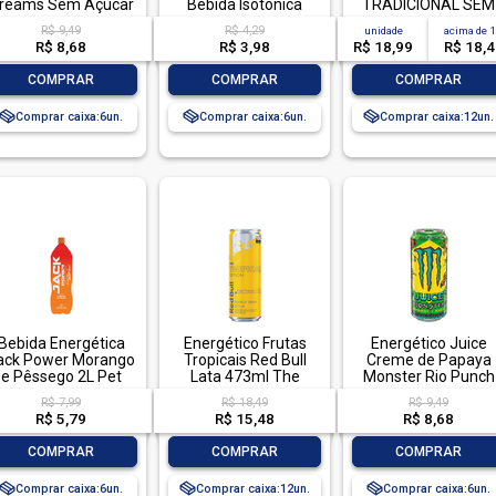
reams Sem Açúcar
Bebida Isotônica
TRADICIONAL SEM
473ml
500ml PET
ACUCAR
R$ 9,49
R$ 4,29
unidade
acima de
R$ 8,68
R$ 3,98
R$ 18,99
R$ 18,
-
+
-
+
-
+
COMPRAR
COMPRAR
COMPRAR
Comprar caixa:
6
Comprar caixa:
6
Comprar caixa:
12
Bebida Energética
Energético Frutas
Energético Juice
ack Power Morango
Tropicais Red Bull
Creme de Papaya
e Pêssego 2L Pet
Lata 473ml The
Monster Rio Punch
Tropical Edition
Lata 473ml
R$ 7,99
R$ 18,49
R$ 9,49
R$ 5,79
R$ 15,48
R$ 8,68
-
+
-
+
-
+
COMPRAR
COMPRAR
COMPRAR
Comprar caixa:
6
Comprar caixa:
12
Comprar caixa:
6