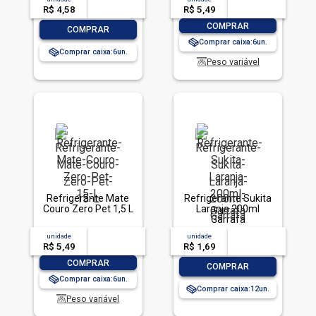
R$ 4,58
-- --,--
un.
R$ 5,49
-- --,--
un.
-
+
COMPRAR
-
+
COMPRAR
Comprar caixa:
6
Comprar caixa:
6
Peso variável
Refrigerante Mate
Refrigerante Sukita
Couro Zero Pet 1,5 L
Laranja 200ml
Garrafa
unidade
acima de
--
unidade
acima de
--
R$ 5,49
-- --,--
un.
R$ 1,69
-- --,--
un.
-
+
COMPRAR
-
+
COMPRAR
Comprar caixa:
6
Comprar caixa:
12
Peso variável