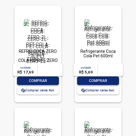
REFRIG COCA ZERO
Refrigerante Coca
2L-PET
Cola Pet 600ml
COLA+SPRITE ZERO
2L- PET
unidade
acima de
--
unidade
acima de
--
R$ 17,69
-- --,--
un.
R$ 5,69
-- --,--
un.
-
+
-
+
COMPRAR
COMPRAR
Comprar caixa:
4
Comprar caixa:
6