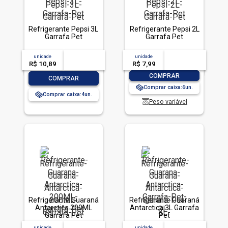
Refrigerante Pepsi 3L
Refrigerante Pepsi 2L
Garrafa Pet
Garrafa Pet
unidade
acima de
--
unidade
acima de
--
R$ 10,89
-- --,--
un.
R$ 7,99
-- --,--
un.
-
+
COMPRAR
-
+
COMPRAR
Comprar caixa:
6
Comprar caixa:
4
Peso variável
Refrigerante Guaraná
Refrigerante Guaraná
Antarctica 200ML
Antarctica 3L Garrafa
Garrafa Pet
Pet
unidade
acima de
--
unidade
acima de
--