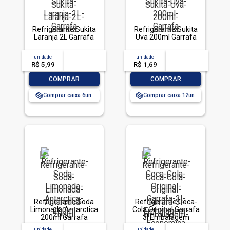
Refrigerante Sukita
Refrigerante Sukita
Laranja 2L Garrafa
Uva 200ml Garrafa
unidade
acima de
--
unidade
acima de
--
R$ 5,99
-- --,--
un.
R$ 1,69
-- --,--
un.
-
+
-
+
COMPRAR
COMPRAR
Comprar caixa:
6
Comprar caixa:
12
Refrigerante Soda
Refrigerante Coca-
Limonada Antarctica
Cola Original Garrafa
200ml Garrafa
3l Embalagem
Econômica
unidade
acima de
--
unidade
acima de
--