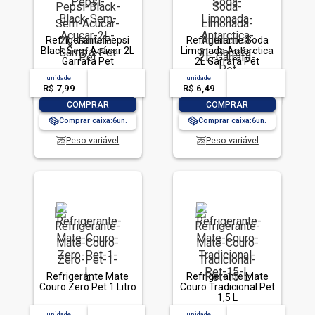
Refrigerante Pepsi
Refrigerante Soda
Black Sem Açúcar 2L
Limonada Antarctica
Garrafa Pet
2L Garrafa Pet
unidade
acima de
--
unidade
acima de
--
R$ 7,99
-- --,--
un.
R$ 6,49
-- --,--
un.
-
+
-
+
COMPRAR
COMPRAR
Comprar caixa:
6
Comprar caixa:
6
Peso variável
Peso variável
Refrigerante Mate
Refrigerante Mate
Couro Zero Pet 1 Litro
Couro Tradicional Pet
1,5 L
unidade
acima de
--
unidade
acima de
--