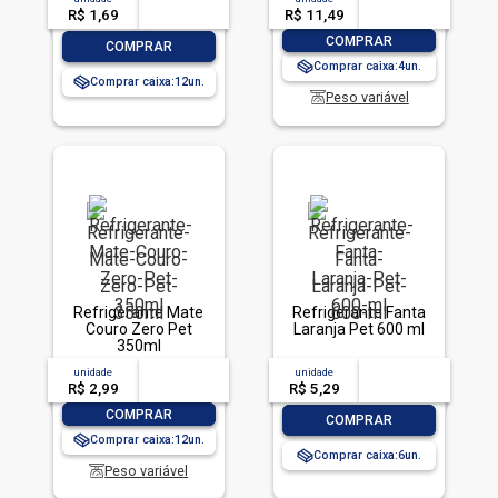
R$ 1,69
-- --,--
un.
R$ 11,49
-- --,--
un.
-
+
COMPRAR
-
+
COMPRAR
Comprar caixa:
4
Comprar caixa:
12
Peso variável
Refrigerante Mate
Refrigerante Fanta
Couro Zero Pet
Laranja Pet 600 ml
350ml
unidade
acima de
--
unidade
acima de
--
R$ 2,99
-- --,--
un.
R$ 5,29
-- --,--
un.
-
+
COMPRAR
-
+
COMPRAR
Comprar caixa:
12
Comprar caixa:
6
Peso variável