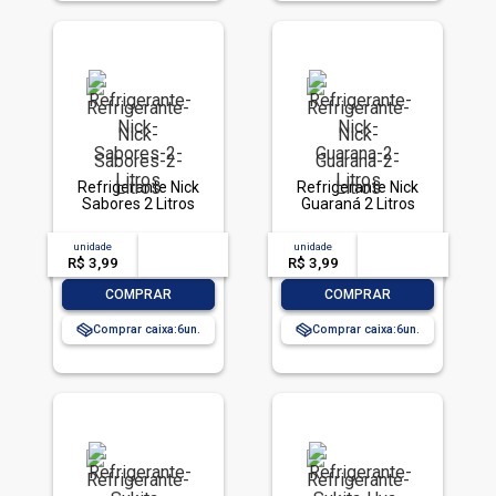
Refrigerante Nick
Refrigerante Nick
Sabores 2 Litros
Guaraná 2 Litros
unidade
acima de
--
unidade
acima de
--
R$ 3,99
-- --,--
un.
R$ 3,99
-- --,--
un.
-
+
-
+
COMPRAR
COMPRAR
Comprar caixa:
6
Comprar caixa:
6