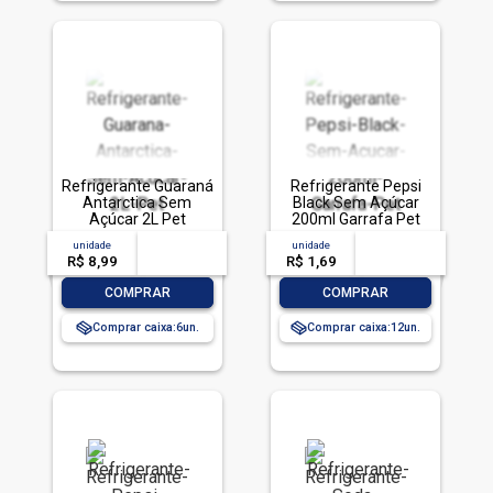
Refrigerante Guaraná
Refrigerante Pepsi
Antarctica Sem
Black Sem Açúcar
Açúcar 2L Pet
200ml Garrafa Pet
unidade
acima de
--
unidade
acima de
--
R$ 8,99
-- --,--
un.
R$ 1,69
-- --,--
un.
-
+
-
+
COMPRAR
COMPRAR
Comprar caixa:
6
Comprar caixa:
12