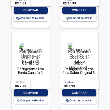
R$ 1,69
-- --,--
un.
R$ 14,99
-- --,--
un.
-
+
-
+
COMPRAR
COMPRAR
Comprar caixa:
12
Comprar caixa:
6
Refrigerante Uva
Refrigerante Coca-
Fanta Garrafa 2l
Cola Sabor Original 1L
R$ 8,79
acima de
--
unidade
acima de
--
R$ 7,48
-- --,--
un.
R$ 6,99
-- --,--
un.
-
+
-
+
COMPRAR
COMPRAR
Comprar caixa:
8
Comprar caixa:
6