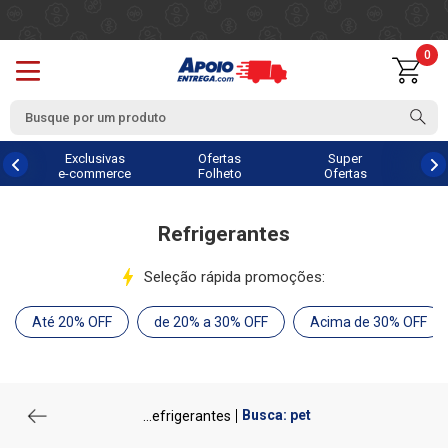
0
Exclusivas
Ofertas
Super
e-commerce
Folheto
Ofertas
Refrigerantes
Seleção rápida promoções:
Até 20% OFF
de 20% a 30% OFF
Acima de 30% OFF
Busca: pet
...efrigerantes