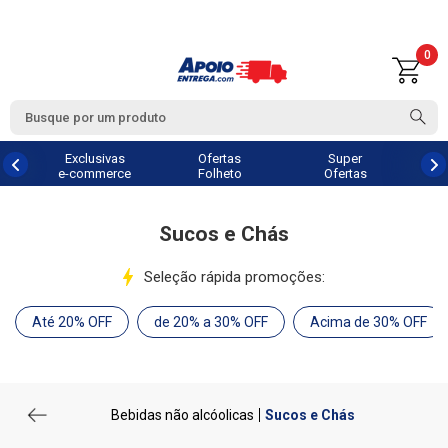
0
Exclusivas
Ofertas
Super
e-commerce
Folheto
Ofertas
Sucos e Chás
Seleção rápida promoções:
Até 20% OFF
de 20% a 30% OFF
Acima de 30% OFF
Bebidas não alcóolicas
Sucos e Chás