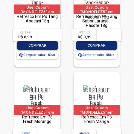
Use: Cupom
Use: Cupom
"MONDELEZ5" em
"MONDELEZ5" em
produtos selecionados
Refresco Em Pó Tang
produtos selecionados
Refresco em Pó Tang
Abacaxi 18g
Sabor Laranja -
Pacote 18g
R$ 1,69
R$ 1,69
acima de
--
acima de
--
R$ 0,99
-- --,--
un.
R$ 0,99
-- --,--
un.
-
+
-
+
COMPRAR
COMPRAR
Comprar caixa:
180
Comprar caixa:
180
Use: Cupom
Use: Cupom
"MONDELEZ5" em
"MONDELEZ5" em
produtos selecionados
Refresco Em Pó
produtos selecionados
Refresco Em Pó
Fresh Morango
Fresh Manga
unidade
acima de
--
unidade
acima de
--