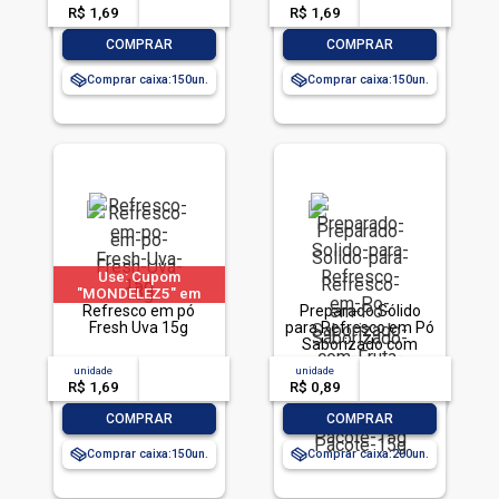
R$ 1,69
-- --,--
un.
R$ 1,69
-- --,--
un.
-
+
-
+
COMPRAR
COMPRAR
Comprar caixa:
150
Comprar caixa:
150
Use: Cupom
"MONDELEZ5" em
produtos selecionados
Refresco em pó
Preparado Sólido
Fresh Uva 15g
para Refresco em Pó
Saborizado com
Fruta Morango
unidade
acima de
--
unidade
acima de
--
Tornado Pacote 15g
R$ 1,69
-- --,--
un.
R$ 0,89
-- --,--
un.
-
+
-
+
COMPRAR
COMPRAR
Comprar caixa:
150
Comprar caixa:
200