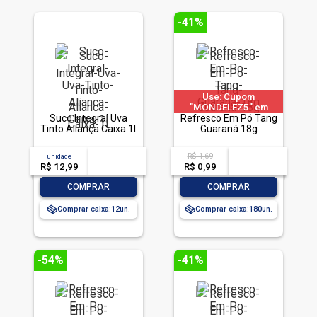
-41%
Use: Cupom
"MONDELEZ5" em
Suco Integral Uva
produtos selecionados
Refresco Em Pó Tang
Tinto Aliança Caixa 1l
Guaraná 18g
R$ 1,69
unidade
acima de
--
acima de
--
R$ 12,99
-- --,--
un.
R$ 0,99
-- --,--
un.
-
+
-
+
COMPRAR
COMPRAR
Comprar caixa:
12
Comprar caixa:
180
-54%
-41%