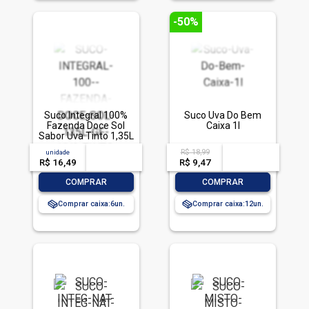
-50%
Suco Integral 100%
Suco Uva Do Bem
Fazenda Doce Sol
Caixa 1l
Sabor Uva Tinto 1,35L
Garrafa de Vidro
R$ 18,99
unidade
acima de
--
acima de
--
R$ 16,49
-- --,--
un.
R$ 9,47
-- --,--
un.
-
+
-
+
COMPRAR
COMPRAR
Comprar caixa:
6
Comprar caixa:
12