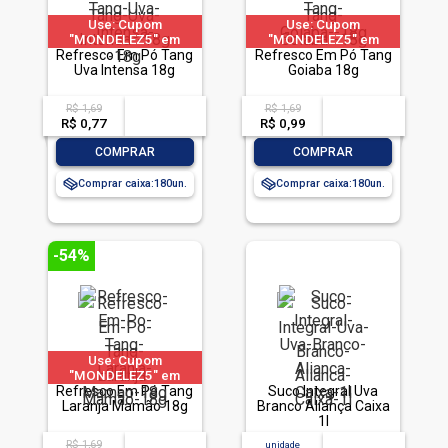
Use: Cupom
Use: Cupom
"MONDELEZ5" em
"MONDELEZ5" em
produtos selecionados
Refresco Em Pó Tang
produtos selecionados
Refresco Em Pó Tang
Uva Intensa 18g
Goiaba 18g
R$ 1,69
R$ 1,69
acima de
--
acima de
--
R$ 0,77
-- --,--
un.
R$ 0,99
-- --,--
un.
-
+
-
+
COMPRAR
COMPRAR
Comprar caixa:
180
Comprar caixa:
180
-54%
Use: Cupom
"MONDELEZ5" em
produtos selecionados
Refresco Em Pó Tang
Suco Integral Uva
Laranja Mamão 18g
Branco Aliança Caixa
1l
R$ 1,69
acima de
--
unidade
acima de
--