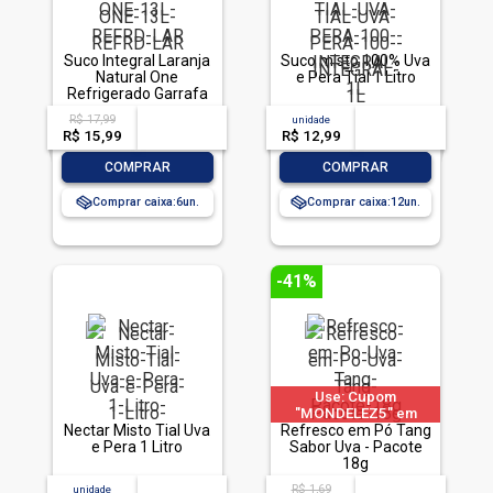
Suco Integral Laranja
Suco misto 100% Uva
Natural One
e Pera Tial 1 Litro
Refrigerado Garrafa
1,3l
R$ 17,99
acima de
--
unidade
acima de
--
R$ 15,99
-- --,--
un.
R$ 12,99
-- --,--
un.
-
+
-
+
COMPRAR
COMPRAR
Comprar caixa:
6
Comprar caixa:
12
-41%
Use: Cupom
"MONDELEZ5" em
Nectar Misto Tial Uva
produtos selecionados
Refresco em Pó Tang
e Pera 1 Litro
Sabor Uva - Pacote
18g
R$ 1,69
unidade
acima de
--
acima de
--