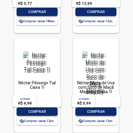
R$ 0,77
-- --,--
un.
R$ 12,99
-- --,--
un.
-
+
-
+
COMPRAR
COMPRAR
Comprar caixa:
180
Comprar caixa:
12
Néctar Pêssego Tial
Néctar Misto de Uva
Caixa 1l
com Suco de Maçã
Maguary Caixa 1l
unidade
acima de
--
unidade
acima de
--
R$ 6,98
-- --,--
un.
R$ 5,99
-- --,--
un.
-
+
-
+
COMPRAR
COMPRAR
Comprar caixa:
12
Comprar caixa:
12