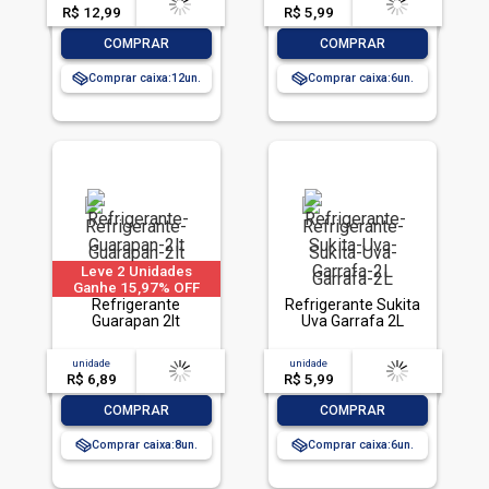
R$ 12,99
-- --,--
un.
R$ 5,99
-- --,--
un.
-
+
-
+
COMPRAR
COMPRAR
Comprar caixa:
12
Comprar caixa:
6
Leve 2 Unidades
Ganhe 15,97% OFF
Refrigerante
Refrigerante Sukita
Guarapan 2lt
Uva Garrafa 2L
unidade
acima de
--
unidade
acima de
--
R$ 6,89
-- --,--
un.
R$ 5,99
-- --,--
un.
-
+
-
+
COMPRAR
COMPRAR
Comprar caixa:
8
Comprar caixa:
6