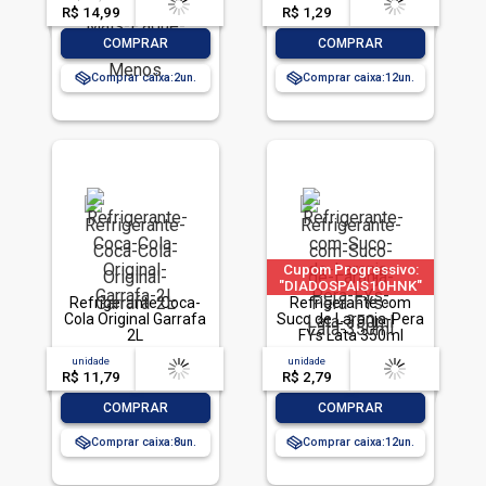
Pague Menos
R$ 14,99
-- --,--
un.
R$ 1,29
-- --,--
un.
-
+
-
+
COMPRAR
COMPRAR
Comprar caixa:
2
Comprar caixa:
12
Cupom Progressivo:
"DIADOSPAIS10HNK"
Refrigerante Coca-
|"DIADOSPAIS20HNK"
Refrigerante com
Cola Original Garrafa
| "DIADOSPAIS30HNK"
Suco de Laranja-Pera
2L
| limitado a 2 pedido
FYs Lata 350ml
por CPF
unidade
acima de
--
unidade
acima de
--
R$ 11,79
-- --,--
un.
R$ 2,79
-- --,--
un.
-
+
-
+
COMPRAR
COMPRAR
Comprar caixa:
8
Comprar caixa:
12