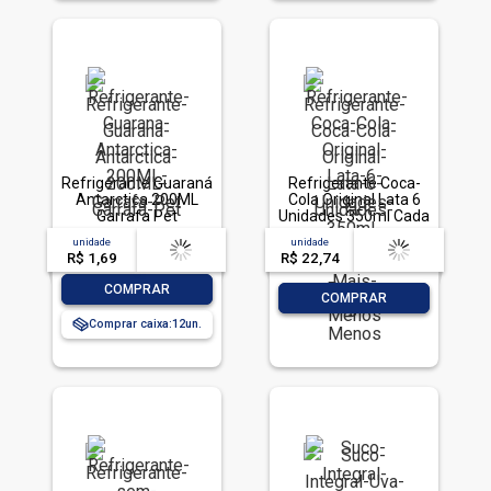
Refrigerante Guaraná
Refrigerante Coca-
Antarctica 200ML
Cola Original Lata 6
Garrafa Pet
Unidades 350ml Cada
Leve Mais Pague
unidade
acima de
--
unidade
acima de
--
Menos
R$ 1,69
-- --,--
un.
R$ 22,74
-- --,--
un.
-
+
COMPRAR
-
+
COMPRAR
Comprar caixa:
12