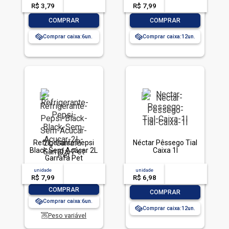
R$ 3,79
-- --,--
un.
R$ 7,99
-- --,--
un.
-
+
-
+
COMPRAR
COMPRAR
Comprar caixa:
6
Comprar caixa:
12
Refrigerante Pepsi
Néctar Pêssego Tial
Black Sem Açúcar 2L
Caixa 1l
Garrafa Pet
unidade
acima de
--
unidade
acima de
--
R$ 7,99
-- --,--
un.
R$ 6,98
-- --,--
un.
-
+
COMPRAR
-
+
COMPRAR
Comprar caixa:
6
Comprar caixa:
12
Peso variável