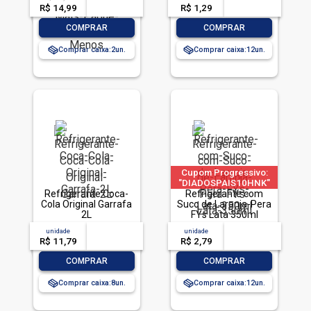
Pague Menos
R$ 14,99
-- --,--
un.
R$ 1,29
-- --,--
un.
-
+
-
+
COMPRAR
COMPRAR
Comprar caixa:
2
Comprar caixa:
12
Cupom Progressivo:
"DIADOSPAIS10HNK"
Refrigerante Coca-
|"DIADOSPAIS20HNK"
Refrigerante com
Cola Original Garrafa
| "DIADOSPAIS30HNK"
Suco de Laranja-Pera
2L
| limitado a 2 pedido
FYs Lata 350ml
por CPF
unidade
acima de
--
unidade
acima de
--
R$ 11,79
-- --,--
un.
R$ 2,79
-- --,--
un.
-
+
-
+
COMPRAR
COMPRAR
Comprar caixa:
8
Comprar caixa:
12