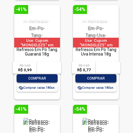
-41%
-54%
Use: Cupom
Use: Cupom
"MONDELEZ5" em
"MONDELEZ5" em
produtos selecionados
Refresco Em Pó Tang
produtos selecionados
Refresco Em Pó Tang
Guaraná 18g
Uva Intensa 18g
R$ 1,69
R$ 1,69
acima de
--
acima de
--
R$ 0,99
-- --,--
un.
R$ 0,77
-- --,--
un.
-
+
-
+
COMPRAR
COMPRAR
Comprar caixa:
180
Comprar caixa:
180
-41%
-54%