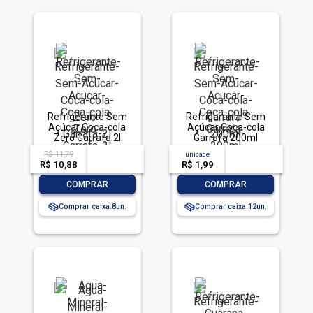
Refrigerante Sem
Refrigerante Sem
Açúcar Coca-cola
Açúcar Coca-cola
Zero Garrafa 2l
Garrafa 200ml
R$ 11,79
acima de
--
unidade
acima de
--
R$ 10,88
-- --,--
un.
R$ 1,99
-- --,--
un.
-
+
-
+
COMPRAR
COMPRAR
Comprar caixa:
8
Comprar caixa:
12