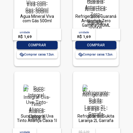
Água Mineral Viva
Refrigerante Guaraná
com Gás 500ml
Antarctica Zero
Garrafa 200ML
unidade
acima de
--
unidade
acima de
--
R$ 1,69
-- --,--
un.
R$ 1,69
-- --,--
un.
-
+
-
+
COMPRAR
COMPRAR
Comprar caixa:
12
Comprar caixa:
12
Suco Integral Uva
Refrigerante Sukita
Tinto Aliança Caixa 1l
Laranja 2L Garrafa
R$ 5,99
unidade
acima de
--
acima de
--