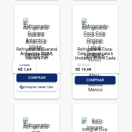
Refrigerante Guaraná
Refrigerante Coca-
Antarctica 200ML
Cola Original Lata 6
Garrafa Pet
Unidades 350ml Cada
Leve Mais Pague
R$ 22,74
unidade
acima de
--
acima de
--
Menos
R$ 1,69
-- --,--
un.
R$ 19,98
-- --,--
un.
-
+
COMPRAR
-
+
COMPRAR
Comprar caixa:
12