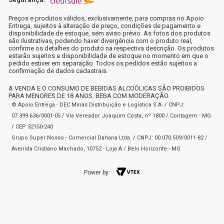
Preços e produtos válidos, exclusivamente, para compras no Apoio
Entrega, sujeitos à alteração de preço, condições de pagamento e
disponibilidade de estoque, sem aviso prévio. As fotos dos produtos
são ilustrativas, podendo haver divergência com o produto real,
confirme os detalhes do produto na respectiva descrição. Os produtos
estarão sujeitos a disponibilidade de estoque no momento em que o
pedido estiver em separação. Todos os pedidos estão sujeitos a
confirmação de dados cadastrais.
A VENDA E O CONSUMO DE BEBIDAS ALCOÓLICAS SÃO PROIBIDOS
PARA MENORES DE 18 ANOS. BEBA COM MODERAÇÃO.
© Apoio Entrega - DEC Minas Distribuição e Logística S.A. / CNPJ:
07.399.636/0001-05 / Via Vereador Joaquim Costa, nº 1800 / Contagem - MG
/ CEP 32150-240
Grupo Super Nosso - Comercial Dahana Ltda. / CNPJ: 00.070.509/0011-82 /
Avenida Cristiano Machado, 10752 - Loja A / Belo Horizonte - MG
Power by: