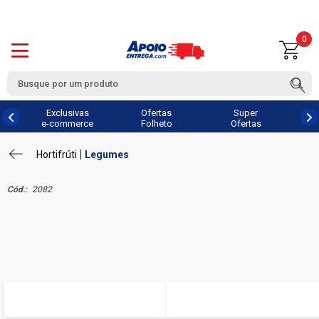
0
Exclusivas
Ofertas
Super
e-commerce
Folheto
Ofertas
Hortifrúti
Legumes
Cód.:
2082