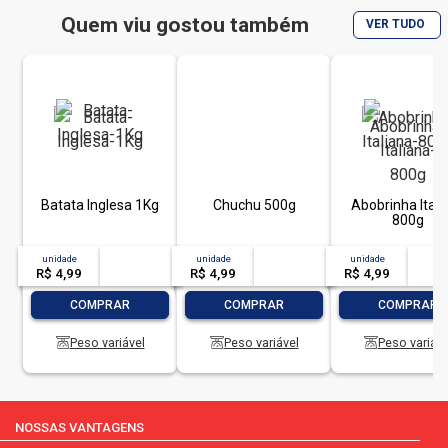
Quem viu gostou também
VER TUDO
Batata Inglesa 1Kg
Chuchu 500g
Abobrinha Itali
800g
unidade
acima de
--
unidade
acima de
--
unidade
acim
R$ 4,99
-- --,--
un.
R$ 4,99
-- --,--
un.
R$ 4,99
-- --,
-
+
-
+
-
COMPRAR
COMPRAR
COMPRAR
Peso variável
Peso variável
Peso variáve
NOSSAS VANTAGENS