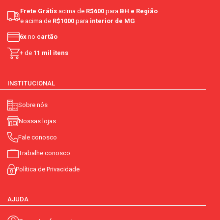
Frete Grátis
acima de
R$600
para
BH e Região
e acima de
R$1000
para
interior de MG
6x
no
cartão
+ de
11 mil itens
INSTITUCIONAL
Sobre nós
Nossas lojas
Fale conosco
Trabalhe conosco
Política de Privacidade
AJUDA