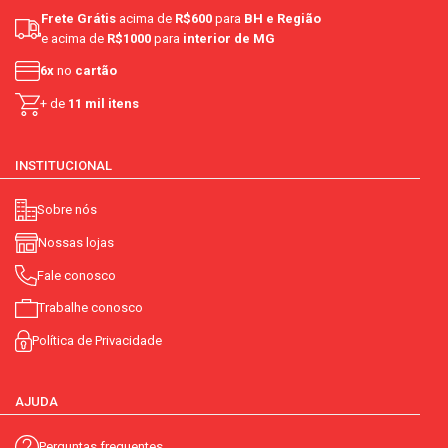
Frete Grátis
acima de
R$600
para
BH e Região
e acima de
R$1000
para
interior de MG
6x
no
cartão
+ de
11 mil itens
INSTITUCIONAL
Sobre nós
Nossas lojas
Fale conosco
Trabalhe conosco
Política de Privacidade
AJUDA
Perguntas frequentes