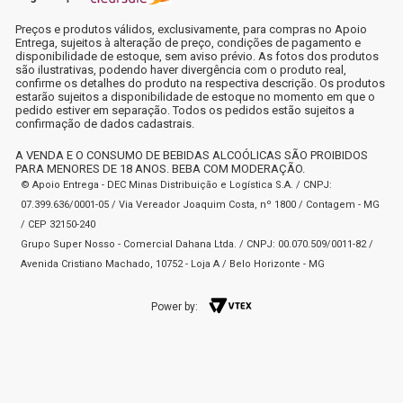
Preços e produtos válidos, exclusivamente, para compras no Apoio
Entrega, sujeitos à alteração de preço, condições de pagamento e
disponibilidade de estoque, sem aviso prévio. As fotos dos produtos
são ilustrativas, podendo haver divergência com o produto real,
confirme os detalhes do produto na respectiva descrição. Os produtos
estarão sujeitos a disponibilidade de estoque no momento em que o
pedido estiver em separação. Todos os pedidos estão sujeitos a
confirmação de dados cadastrais.
A VENDA E O CONSUMO DE BEBIDAS ALCOÓLICAS SÃO PROIBIDOS
PARA MENORES DE 18 ANOS. BEBA COM MODERAÇÃO.
© Apoio Entrega - DEC Minas Distribuição e Logística S.A. / CNPJ:
07.399.636/0001-05 / Via Vereador Joaquim Costa, nº 1800 / Contagem - MG
/ CEP 32150-240
Grupo Super Nosso - Comercial Dahana Ltda. / CNPJ: 00.070.509/0011-82 /
Avenida Cristiano Machado, 10752 - Loja A / Belo Horizonte - MG
Power by: