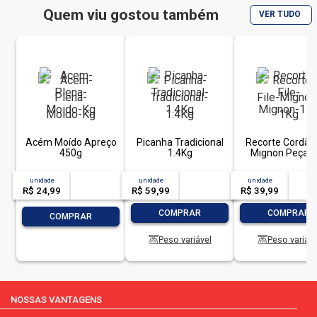
Quem viu gostou também
VER TUDO
Acém Moído Apreço
Picanha Tradicional
Recorte Cordão 
450g
1.4Kg
Mignon Peça 1
unidade
acima de
--
unidade
acima de
--
unidade
acim
R$ 24,99
-- --,--
un.
R$ 59,99
-- --,--
un.
R$ 39,99
-- --,
-
+
-
COMPRAR
COMPRAR
-
+
COMPRAR
Peso variável
Peso variáve
NOSSAS VANTAGENS