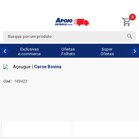
0
Exclusivas
Ofertas
Super
e-commerce
Folheto
Ofertas
Açougue
Carne Bovina
Cód.:
183422