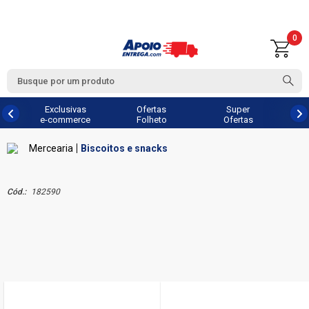
0
Exclusivas
Ofertas
Super
e-commerce
Folheto
Ofertas
Mercearia
Biscoitos e snacks
Cód.:
182590