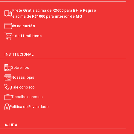
Frete Grátis
acima de
R$600
para
BH e Região
e acima de
R$1000
para
interior de MG
6x
no
cartão
+ de
11 mil itens
INSTITUCIONAL
Sobre nós
Nossas lojas
Fale conosco
Trabalhe conosco
Política de Privacidade
AJUDA