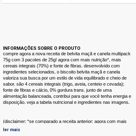
INFORMAÇÕES SOBRE O PRODUTO
compre agora a nova receita de belvita maçã e canela multipack 
75g com 3 pacotes de 25g! agora com mais nutrição*, mais 
cereais integrais (70%) e fonte de fibras. desenvolvido com 
ingredientes selecionados, o biscoito belvita maçã e canela 
valoriza sua busca por um estilo de vida equilibrado e cheio de 
sabor. são 4 cereais integrais (trigo, aveia, centeio e cevada); 
fonte de fibras e cálcio, 0% gordura trans. junto de uma 
alimentação balanceada, contribui para que você tenha energia e 
disposição. veja a tabela nutricional e ingredientes nas imagens. 
(disclaimer: *se comparado a receita anterior: agora com mais 
fibras e cereais integrais).
ler mais
cereais 64% [farinha de trigo enriquecida com ferro, ácido fólico