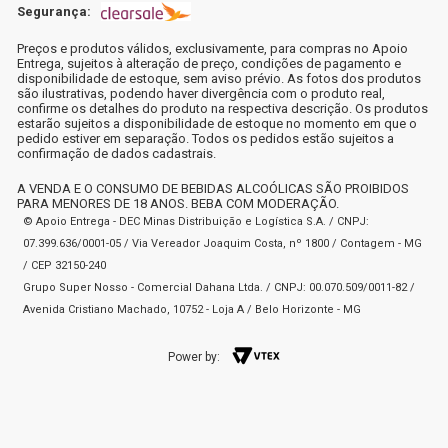
Segurança:
Preços e produtos válidos, exclusivamente, para compras no Apoio
Entrega, sujeitos à alteração de preço, condições de pagamento e
disponibilidade de estoque, sem aviso prévio. As fotos dos produtos
são ilustrativas, podendo haver divergência com o produto real,
confirme os detalhes do produto na respectiva descrição. Os produtos
estarão sujeitos a disponibilidade de estoque no momento em que o
pedido estiver em separação. Todos os pedidos estão sujeitos a
confirmação de dados cadastrais.
A VENDA E O CONSUMO DE BEBIDAS ALCOÓLICAS SÃO PROIBIDOS
PARA MENORES DE 18 ANOS. BEBA COM MODERAÇÃO.
© Apoio Entrega - DEC Minas Distribuição e Logística S.A. / CNPJ:
07.399.636/0001-05 / Via Vereador Joaquim Costa, nº 1800 / Contagem - MG
/ CEP 32150-240
Grupo Super Nosso - Comercial Dahana Ltda. / CNPJ: 00.070.509/0011-82 /
Avenida Cristiano Machado, 10752 - Loja A / Belo Horizonte - MG
Power by: