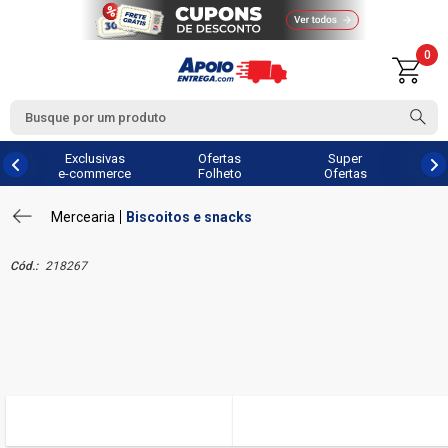
0
Exclusivas
Ofertas
Super
e-commerce
Folheto
Ofertas
Mercearia
Biscoitos e snacks
Cód.:
218267