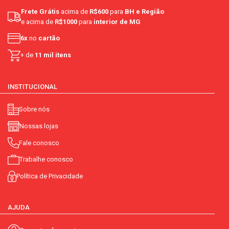
Frete Grátis
acima de
R$600
para
BH e Região
e acima de
R$1000
para
interior de MG
6x
no
cartão
+ de
11 mil itens
INSTITUCIONAL
Sobre nós
Nossas lojas
Fale conosco
Trabalhe conosco
Política de Privacidade
AJUDA