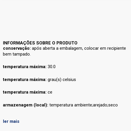
INFORMAÇÕES SOBRE O PRODUTO
conservação:
após aberta a embalagem, colocar em recipiente
bem tampado.
temperatura máxima:
30.0
temperatura máxima:
grau(s) celsius
temperatura máxima:
ce
armazenagem (local):
temperatura ambiente;arejado;seco
armazenagem após aberto (local):
seco
ler mais
ingredientes:
farinha de trigo enriquecida com ferro e ácido