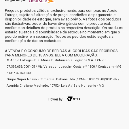
Preços e produtos válidos, exclusivamente, para compras no Apoio
Entrega, sujeitos à alteração de preço, condições de pagamento e
disponibilidade de estoque, sem aviso prévio. As fotos dos produtos
são ilustrativas, podendo haver divergência com o produto real,
confirme os detalhes do produto na respectiva descrição. Os produtos
estarão sujeitos a disponibilidade de estoque no momento em que o
pedido estiver em separação. Todos os pedidos estão sujeitos a
confirmação de dados cadastrais.
A VENDA E O CONSUMO DE BEBIDAS ALCOÓLICAS SÃO PROIBIDOS
PARA MENORES DE 18 ANOS. BEBA COM MODERAÇÃO.
© Apoio Entrega - DEC Minas Distribuição e Logística S.A. / CNPJ:
07.399.636/0001-05 / Via Vereador Joaquim Costa, nº 1800 / Contagem - MG
/ CEP 32150-240
Grupo Super Nosso - Comercial Dahana Ltda. / CNPJ: 00.070.509/0011-82 /
Avenida Cristiano Machado, 10752 - Loja A / Belo Horizonte - MG
Power by: