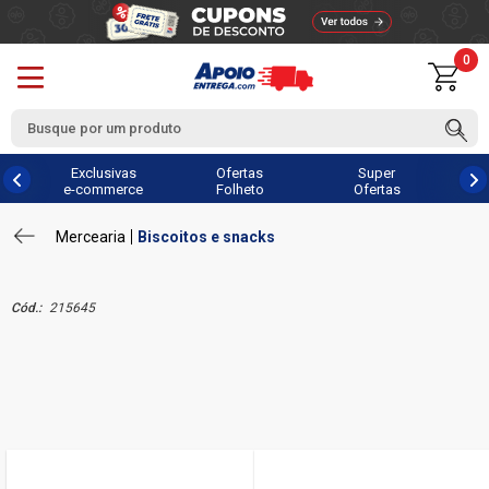
0
Exclusivas
Ofertas
Super
e-commerce
Folheto
Ofertas
Mercearia
Biscoitos e snacks
Cód.:
215645