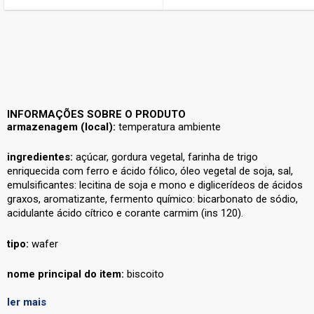
INFORMAÇÕES SOBRE O PRODUTO
armazenagem (local):
temperatura ambiente
ingredientes:
açúcar, gordura vegetal, farinha de trigo
enriquecida com ferro e ácido fólico, óleo vegetal de soja, sal,
emulsificantes: lecitina de soja e mono e diglicerídeos de ácidos
graxos, aromatizante, fermento químico: bicarbonato de sódio,
acidulante ácido cítrico e corante carmim (ins 120).
tipo:
wafer
nome principal do item:
biscoito
ler mais
vegano:
não