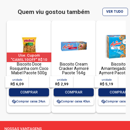
orgânico:
não
Quem viu gostou também
VER TUDO
tamanho/refil/embalagem econômica:
não
corante:
natural
Use: Cupom
"CAMIL10OFF" R$10
OFF em compras acima
Biscoito Doce
Biscoito Cream
Biscoito
Rosquinha com Coco
de R$ 40 | limitado a 2
Cracker Aymoré
Amanteigado Le
Mabel Pacote 500g
pedido por CPF
Pacote 164g
Aymoré Pacote 
3 Unidades
unidade
acima de
--
unidade
acima de
--
unidade
acim
R$ 6,09
-- --,--
un.
R$ 2,99
-- --,--
un.
R$ 5,19
-- --,
-
+
-
+
-
COMPRAR
COMPRAR
COMPRAR
Comprar caixa:
24
Comprar caixa:
40
Comprar caixa:
2
NOSSAS VANTAGENS