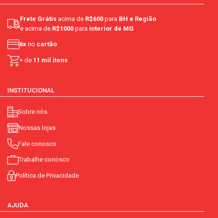
Frete Grátis
acima de
R$600
para
BH e Região
e acima de
R$1000
para
interior de MG
6x
no
cartão
+ de
11 mil itens
INSTITUCIONAL
Sobre nós
Nossas lojas
Fale conosco
Trabalhe conosco
Política de Privacidade
AJUDA