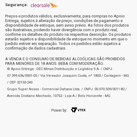
Segurança:
Preços e produtos válidos, exclusivamente, para compras no Apoio
Entrega, sujeitos à alteração de preço, condições de pagamento e
disponibilidade de estoque, sem aviso prévio. As fotos dos produtos
são ilustrativas, podendo haver divergência com o produto real,
confirme os detalhes do produto na respectiva descrição. Os produtos
estarão sujeitos a disponibilidade de estoque no momento em que o
pedido estiver em separação. Todos os pedidos estão sujeitos a
confirmação de dados cadastrais.
A VENDA E O CONSUMO DE BEBIDAS ALCOÓLICAS SÃO PROIBIDOS
PARA MENORES DE 18 ANOS. BEBA COM MODERAÇÃO.
© Apoio Entrega - DEC Minas Distribuição e Logística S.A. / CNPJ:
07.399.636/0001-05 / Via Vereador Joaquim Costa, nº 1800 / Contagem - MG
/ CEP 32150-240
Grupo Super Nosso - Comercial Dahana Ltda. / CNPJ: 00.070.509/0011-82 /
Avenida Cristiano Machado, 10752 - Loja A / Belo Horizonte - MG
Power by: