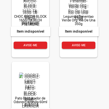
CHOC ARCOR BLOCK
Legumes Pimentao
165G-TA RECH
Verde Org. Rio De Una
PISTACHE
350g
Item indisponível
Item indisponível
AVISE-ME
AVISE-ME
Pato Bloqueador de
Odores Lavanda 60ml