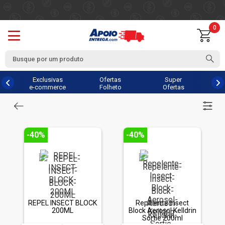
0
Exclusivas
Ofertas
Super
e-commerce
Folheto
Ofertas
-40%
-40%
REPEL INSECT BLOCK
Repelente Insect
200ML
Block Aerosol Kelldrin
Sortie 200ml