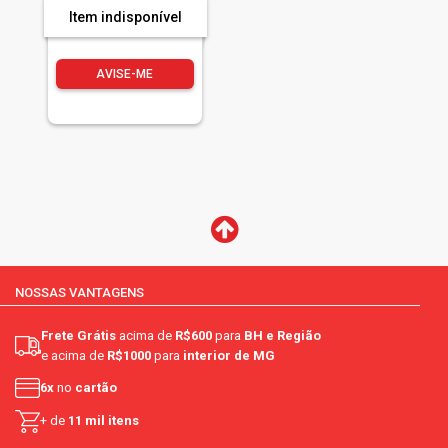
Item indisponível
AVISE-ME
NOSSAS VANTAGENS
Frete Grátis
acima de
R$600
para
BH e Região
e acima de
R$1000
para
interior de MG
6x
no
cartão
+ de
11 mil itens