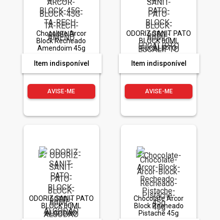
Chocolate Arcor
ODORIZ SANIT PATO
Block Recheado
BLOCK 60ML
Amendoim 45g
EUCALIPTO
Item indisponível
Item indisponível
AVISE-ME
AVISE-ME
ODORIZ SANIT PATO
Chocolate Arcor
BLOCK 60ML
Block Recheado
ALGODAO
Pistache 45g