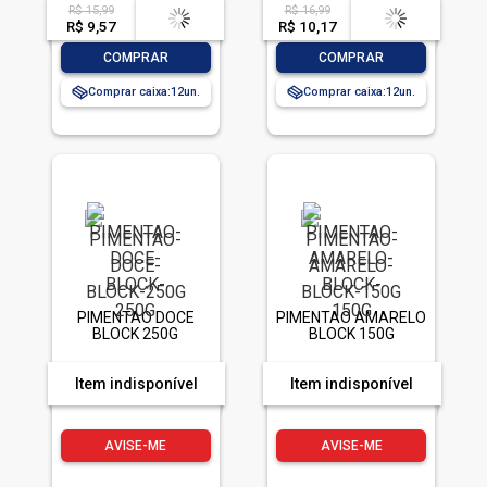
R$ 15,99
R$ 16,99
acima de
--
acima de
--
R$ 9,57
-- --,--
un.
R$ 10,17
-- --,--
un.
-
+
-
+
COMPRAR
COMPRAR
Comprar caixa:
12
Comprar caixa:
12
PIMENTAO DOCE
PIMENTAO AMARELO
BLOCK 250G
BLOCK 150G
Item indisponível
Item indisponível
AVISE-ME
AVISE-ME