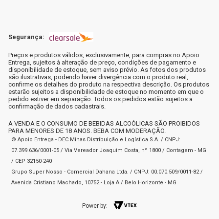
Segurança:
Preços e produtos válidos, exclusivamente, para compras no Apoio
Entrega, sujeitos à alteração de preço, condições de pagamento e
disponibilidade de estoque, sem aviso prévio. As fotos dos produtos
são ilustrativas, podendo haver divergência com o produto real,
confirme os detalhes do produto na respectiva descrição. Os produtos
estarão sujeitos a disponibilidade de estoque no momento em que o
pedido estiver em separação. Todos os pedidos estão sujeitos a
confirmação de dados cadastrais.
A VENDA E O CONSUMO DE BEBIDAS ALCOÓLICAS SÃO PROIBIDOS
PARA MENORES DE 18 ANOS. BEBA COM MODERAÇÃO.
© Apoio Entrega - DEC Minas Distribuição e Logística S.A. / CNPJ:
07.399.636/0001-05 / Via Vereador Joaquim Costa, nº 1800 / Contagem - MG
/ CEP 32150-240
Grupo Super Nosso - Comercial Dahana Ltda. / CNPJ: 00.070.509/0011-82 /
Avenida Cristiano Machado, 10752 - Loja A / Belo Horizonte - MG
Power by: