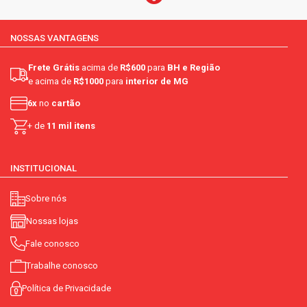
NOSSAS VANTAGENS
Frete Grátis
acima de
R$600
para
BH e Região
e acima de
R$1000
para
interior de MG
6x
no
cartão
+ de
11 mil itens
INSTITUCIONAL
Sobre nós
Nossas lojas
Fale conosco
Trabalhe conosco
Política de Privacidade