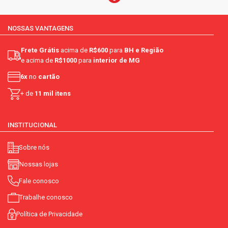
NOSSAS VANTAGENS
Frete Grátis
acima de
R$600
para
BH e Região
e acima de
R$1000
para
interior de MG
6x
no
cartão
+ de
11 mil itens
INSTITUCIONAL
Sobre nós
Nossas lojas
Fale conosco
Trabalhe conosco
Política de Privacidade