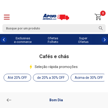
0
Exclusivas
Ofertas
Super
e-commerce
Folheto
Ofertas
Cafés e chás
Seleção rápida promoções:
Até 20% OFF
de 20% a 30% OFF
Acima de 30% OFF
Bom Dia