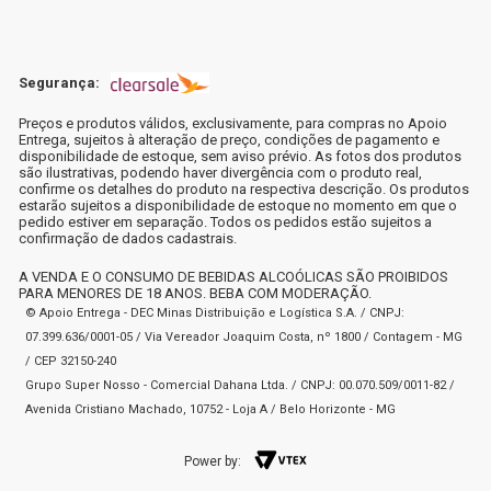
Segurança:
Preços e produtos válidos, exclusivamente, para compras no Apoio
Entrega, sujeitos à alteração de preço, condições de pagamento e
disponibilidade de estoque, sem aviso prévio. As fotos dos produtos
são ilustrativas, podendo haver divergência com o produto real,
confirme os detalhes do produto na respectiva descrição. Os produtos
estarão sujeitos a disponibilidade de estoque no momento em que o
pedido estiver em separação. Todos os pedidos estão sujeitos a
confirmação de dados cadastrais.
A VENDA E O CONSUMO DE BEBIDAS ALCOÓLICAS SÃO PROIBIDOS
PARA MENORES DE 18 ANOS. BEBA COM MODERAÇÃO.
© Apoio Entrega - DEC Minas Distribuição e Logística S.A. / CNPJ:
07.399.636/0001-05 / Via Vereador Joaquim Costa, nº 1800 / Contagem - MG
/ CEP 32150-240
Grupo Super Nosso - Comercial Dahana Ltda. / CNPJ: 00.070.509/0011-82 /
Avenida Cristiano Machado, 10752 - Loja A / Belo Horizonte - MG
Power by: