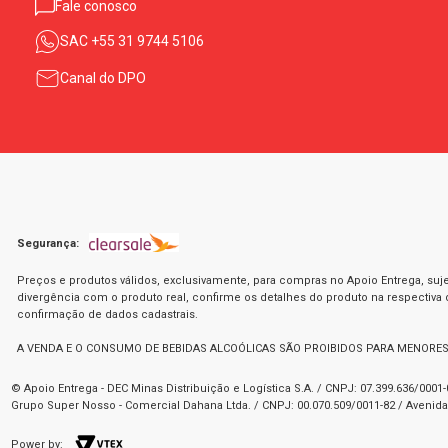
Fale conosco
SAC
+55 31 9744 5106
Canal do DPO
Segurança:
Preços e produtos válidos, exclusivamente, para compras no Apoio Entrega, suje
divergência com o produto real, confirme os detalhes do produto na respectiva
confirmação de dados cadastrais.
A VENDA E O CONSUMO DE BEBIDAS ALCOÓLICAS SÃO PROIBIDOS PARA MENORES
© Apoio Entrega - DEC Minas Distribuição e Logística S.A. / CNPJ: 07.399.636/000
Grupo Super Nosso - Comercial Dahana Ltda. / CNPJ: 00.070.509/0011-82 / Avenida 
Power by: