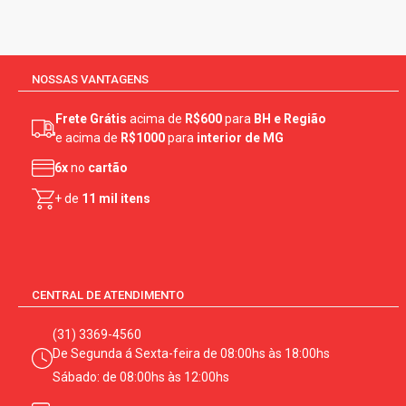
NOSSAS VANTAGENS
Frete Grátis
acima de
R$600
para
BH e Região
e acima de
R$1000
para
interior de MG
6x
no
cartão
+ de
11 mil itens
CENTRAL DE ATENDIMENTO
(31) 3369-4560
De Segunda á Sexta-feira de 08:00hs às 18:00hs
Sábado: de 08:00hs às 12:00hs