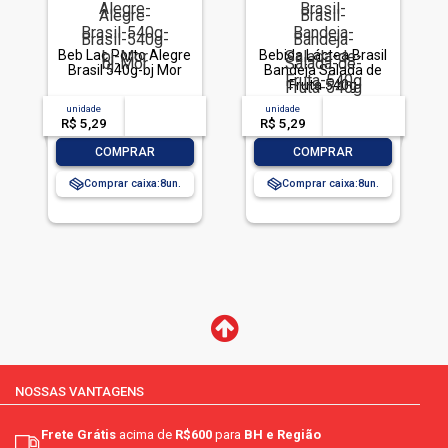
Beb Lac Porto Alegre
Bebida Láctea Brasil
Brasil 540g-bj Mor
Bandeja Salada de
Fruta 540g
unidade
acima de
--
unidade
acima de
--
R$ 5,29
-- --,--
un.
R$ 5,29
-- --,--
un.
-
+
-
+
COMPRAR
COMPRAR
Comprar caixa:
8
Comprar caixa:
8
NOSSAS VANTAGENS
Frete Grátis
acima de
R$600
para
BH e Região