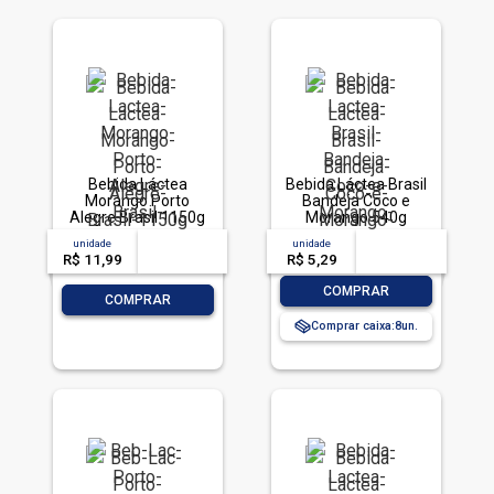
Bebida Láctea
Bebida Láctea Brasil
Morango Porto
Bandeja Coco e
Alegre Brasil 1150g
Morango 540g
unidade
acima de
--
unidade
acima de
--
R$ 11,99
-- --,--
un.
R$ 5,29
-- --,--
un.
-
+
COMPRAR
-
+
COMPRAR
Comprar caixa:
8