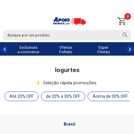
0
Exclusivas
Ofertas
Super
e-commerce
Folheto
Ofertas
Iogurtes
Seleção rápida promoções:
Até 20% OFF
de 20% a 30% OFF
Acima de 30% OFF
Brasil