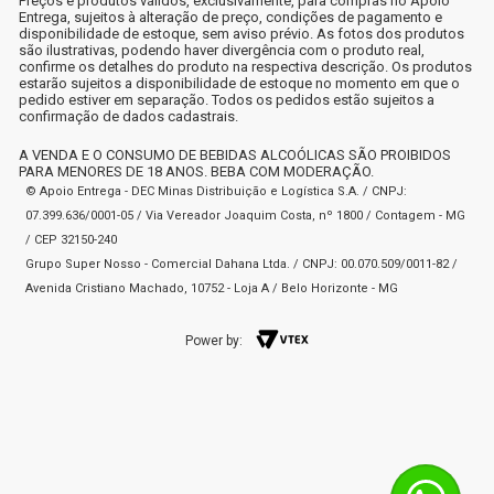
Preços e produtos válidos, exclusivamente, para compras no Apoio
Entrega, sujeitos à alteração de preço, condições de pagamento e
disponibilidade de estoque, sem aviso prévio. As fotos dos produtos
são ilustrativas, podendo haver divergência com o produto real,
confirme os detalhes do produto na respectiva descrição. Os produtos
estarão sujeitos a disponibilidade de estoque no momento em que o
pedido estiver em separação. Todos os pedidos estão sujeitos a
confirmação de dados cadastrais.
A VENDA E O CONSUMO DE BEBIDAS ALCOÓLICAS SÃO PROIBIDOS
PARA MENORES DE 18 ANOS. BEBA COM MODERAÇÃO.
© Apoio Entrega - DEC Minas Distribuição e Logística S.A. / CNPJ:
07.399.636/0001-05 / Via Vereador Joaquim Costa, nº 1800 / Contagem - MG
/ CEP 32150-240
Grupo Super Nosso - Comercial Dahana Ltda. / CNPJ: 00.070.509/0011-82 /
Avenida Cristiano Machado, 10752 - Loja A / Belo Horizonte - MG
Power by: