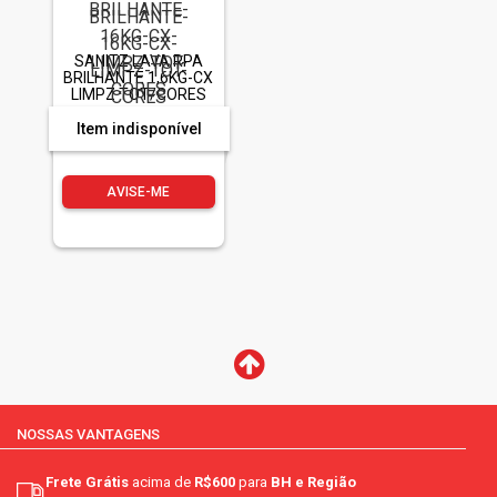
SANITZ LAVA RPA
BRILHANTE 1,6KG-CX
LIMPZ TOT/CORES
Item indisponível
AVISE-ME
NOSSAS VANTAGENS
Frete Grátis
acima de
R$600
para
BH e Região