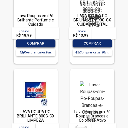
Lava Roupas em Pó
LAVA ROUPA PO
Brilhante Perfume e
BRILHANTE 800G-CX
Cuidado
CUIDADO TOTAL
Extraordinário 1.6 kg
unidade
acima de
--
unidade
acima de
--
R$ 18,99
-- --,--
un.
R$ 13,99
-- --,--
un.
-
+
-
+
COMPRAR
COMPRAR
Comprar caixa:
9
Comprar caixa:
20
LAVA ROUPA PO
Lava-Roupas em Pó
BRILHANTE 800G-CX
Roupas Brancas e
LIMPEZA
Coloridas Ativo
TOTALLAVA ROUPA
Concentrado
R$ 21,99
unidade
acima de
--
acima de
--