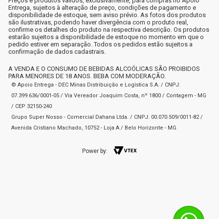
Preços e produtos válidos, exclusivamente, para compras no Apoio
Entrega, sujeitos à alteração de preço, condições de pagamento e
disponibilidade de estoque, sem aviso prévio. As fotos dos produtos
são ilustrativas, podendo haver divergência com o produto real,
confirme os detalhes do produto na respectiva descrição. Os produtos
estarão sujeitos a disponibilidade de estoque no momento em que o
pedido estiver em separação. Todos os pedidos estão sujeitos a
confirmação de dados cadastrais.
A VENDA E O CONSUMO DE BEBIDAS ALCOÓLICAS SÃO PROIBIDOS
PARA MENORES DE 18 ANOS. BEBA COM MODERAÇÃO.
© Apoio Entrega - DEC Minas Distribuição e Logística S.A. / CNPJ:
07.399.636/0001-05 / Via Vereador Joaquim Costa, nº 1800 / Contagem - MG
/ CEP 32150-240
Grupo Super Nosso - Comercial Dahana Ltda. / CNPJ: 00.070.509/0011-82 /
Avenida Cristiano Machado, 10752 - Loja A / Belo Horizonte - MG
Power by: