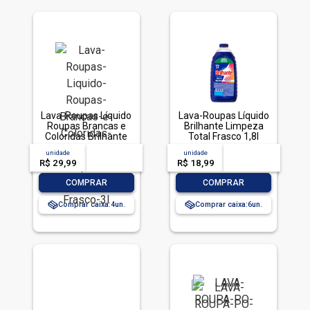
Lava-Roupas Líquido
Lava-Roupas Líquido
Roupas Brancas e
Brilhante Limpeza
Coloridas Brilhante
Total Frasco 1,8l
Limpeza Total Frasco
unidade
acima de
--
unidade
acima de
--
3l
R$ 29,99
-- --,--
un.
R$ 18,99
-- --,--
un.
-
+
-
+
COMPRAR
COMPRAR
Comprar caixa:
4
Comprar caixa:
6