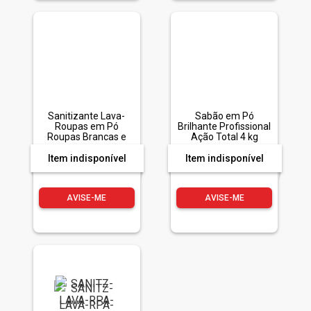
Sanitizante Lava-
Sabão em Pó
Roupas em Pó
Brilhante Profissional
Roupas Brancas e
Ação Total 4 kg
Coloridas Brilhante
Higiene Total Antibac
Item indisponível
Item indisponível
Pacote 2,4kg
Tamanho Família
AVISE-ME
AVISE-ME