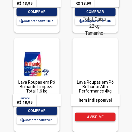
PO BRILHANTE 800G-
Brilhante Limpeza
R$ 13,99
-- --,--
un.
R$ 18,99
-- --,--
un.
CX LIMPEZA TOTAL
Total Caixa 2,2kg
Tamanho Família
-
+
-
+
COMPRAR
COMPRAR
Comprar caixa:
20
Comprar caixa:
9
Lava Roupas em Pó
Lava Roupas em Pó
Brilhante Limpeza
Brilhante Alta
Total 1.6 kg
Performance 4kg
unidade
acima de
--
Item indisponível
R$ 18,99
-- --,--
un.
-
+
COMPRAR
AVISE-ME
Comprar caixa:
9