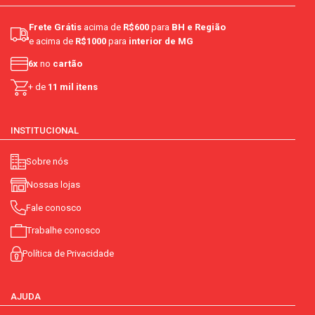
aromatizante artificial:
não contém
Frete Grátis
acima de
R$600
para
BH e Região
e acima de
R$1000
para
interior de MG
contém lactose:
não contém
6x
no
cartão
contém glúten:
não contém
+ de
11 mil itens
aromatizante:
não contém
INSTITUCIONAL
tipo de consumo café:
individual
Sobre nós
grau de intensidade:
11
Nossas lojas
zero calorias:
não
Fale conosco
Trabalhe conosco
nacionalidade:
francesa
Política de Privacidade
descafeinado:
não
compatível com máquina:
nespresso
AJUDA