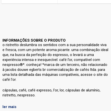
INFORMAÇÕES SOBRE O PRODUTO
o ristretto deslumbra os sentidos com a sua personalidade viva
e fresca, com um potente aroma picante. uma combinação ideal
que, na busca da perfeição do espresso, o levará a uma
experiência intensa e inesquecível. café l’or, compatível com
nespresso®*. conheça! *marca de um terceiro, não relacionado
à jacobs douwe egberts br comercialização de cafés ltda. para
uma lista detalhada das máquinas compatíveis, acesse o site do
café l'or.
cápsulas, café, café expresso, l'or, lor, cápsulas de alumínio,
ristretto, nespresso.
produto vegano.
ler mais