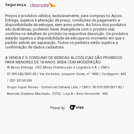
Segurança:
Preços e produtos válidos, exclusivamente, para compras no Apoio
Entrega, sujeitos à alteração de preço, condições de pagamento e
disponibilidade de estoque, sem aviso prévio. As fotos dos produtos
são ilustrativas, podendo haver divergência com o produto real,
confirme os detalhes do produto na respectiva descrição. Os produtos
estarão sujeitos a disponibilidade de estoque no momento em que o
pedido estiver em separação. Todos os pedidos estão sujeitos a
confirmação de dados cadastrais.
A VENDA E O CONSUMO DE BEBIDAS ALCOÓLICAS SÃO PROIBIDOS
PARA MENORES DE 18 ANOS. BEBA COM MODERAÇÃO.
© Apoio Entrega - DEC Minas Distribuição e Logística S.A. / CNPJ:
07.399.636/0001-05 / Via Vereador Joaquim Costa, nº 1800 / Contagem - MG
/ CEP 32150-240
Grupo Super Nosso - Comercial Dahana Ltda. / CNPJ: 00.070.509/0011-82 /
Avenida Cristiano Machado, 10752 - Loja A / Belo Horizonte - MG
Power by: