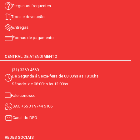
sabor:
espresso
Perguntas frequentes
Troca e devolução
light:
não
Entregas
diet:
não
Formas de pagamento
vegetariano:
não
CENTRAL DE ATENDIMENTO
telefone:
0800 707 7442
(31) 3369-4560
De Segunda á Sexta-feira de 08:00hs às 18:00hs
Sábado: de 08:00hs às 12:00hs
Fale conosco
SAC
+55 31 9744 5106
Canal do DPO
REDES SOCIAIS