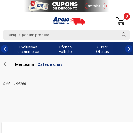
0
Exclusivas
Ofertas
Super
e-commerce
Folheto
Ofertas
Mercearia
Cafés e chás
Cód.:
184266