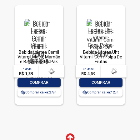
Bebida Láctea Cemil
Bebida Láctea Uht
Vitamil Maçã, Mamão
Vitamil Com Polpa De
e BananaTetra Pak
Frutas
200 ml
unidade
acima de
--
unidade
acima de
--
R$ 1,39
-- --,--
un.
R$ 4,59
-- --,--
un.
-
+
-
+
COMPRAR
COMPRAR
Comprar caixa:
27
Comprar caixa:
12