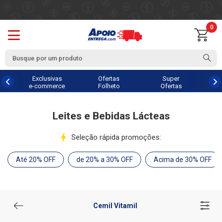
0
Exclusivas
Ofertas
Super
e-commerce
Folheto
Ofertas
Leites e Bebidas Lácteas
Seleção rápida promoções:
Até 20% OFF
de 20% a 30% OFF
Acima de 30% OFF
Cemil Vitamil