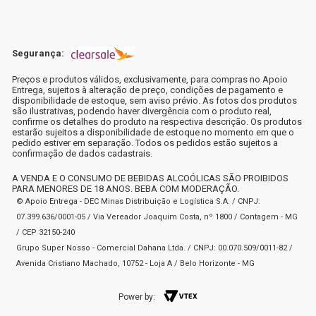
Segurança:
Preços e produtos válidos, exclusivamente, para compras no Apoio
Entrega, sujeitos à alteração de preço, condições de pagamento e
disponibilidade de estoque, sem aviso prévio. As fotos dos produtos
são ilustrativas, podendo haver divergência com o produto real,
confirme os detalhes do produto na respectiva descrição. Os produtos
estarão sujeitos a disponibilidade de estoque no momento em que o
pedido estiver em separação. Todos os pedidos estão sujeitos a
confirmação de dados cadastrais.
A VENDA E O CONSUMO DE BEBIDAS ALCOÓLICAS SÃO PROIBIDOS
PARA MENORES DE 18 ANOS. BEBA COM MODERAÇÃO.
© Apoio Entrega - DEC Minas Distribuição e Logística S.A. / CNPJ:
07.399.636/0001-05 / Via Vereador Joaquim Costa, nº 1800 / Contagem - MG
/ CEP 32150-240
Grupo Super Nosso - Comercial Dahana Ltda. / CNPJ: 00.070.509/0011-82 /
Avenida Cristiano Machado, 10752 - Loja A / Belo Horizonte - MG
Power by: