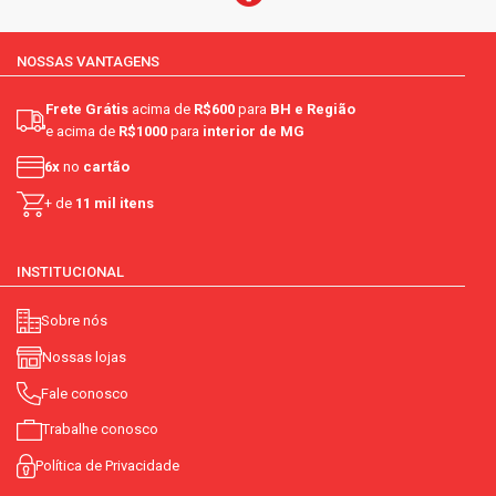
NOSSAS VANTAGENS
Frete Grátis
acima de
R$600
para
BH e Região
e acima de
R$1000
para
interior de MG
6x
no
cartão
+ de
11 mil itens
INSTITUCIONAL
Sobre nós
Nossas lojas
Fale conosco
Trabalhe conosco
Política de Privacidade