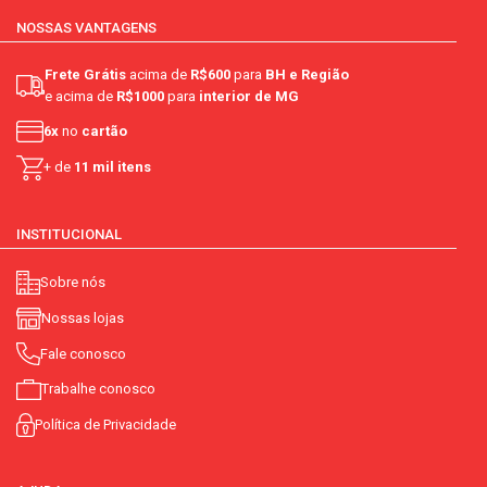
NOSSAS VANTAGENS
Frete Grátis
acima de
R$600
para
BH e Região
e acima de
R$1000
para
interior de MG
6x
no
cartão
+ de
11 mil itens
INSTITUCIONAL
Sobre nós
Nossas lojas
Fale conosco
Trabalhe conosco
Política de Privacidade