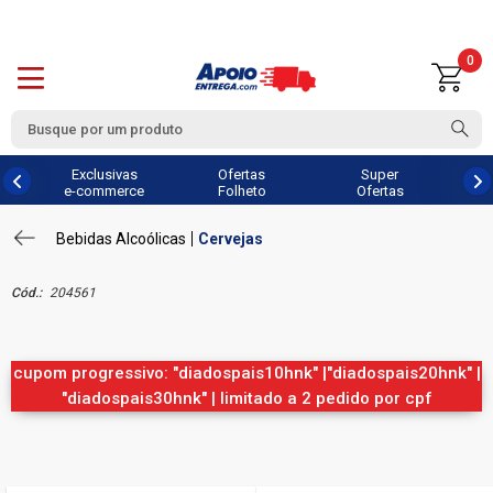
0
Exclusivas
Ofertas
Super
e-commerce
Folheto
Ofertas
Bebidas Alcoólicas
Cervejas
Cód.:
204561
cupom progressivo: "diadospais10hnk" |"diadospais20hnk" |
"diadospais30hnk" | limitado a 2 pedido por cpf