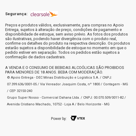
Segurança:
Preços e produtos válidos, exclusivamente, para compras no Apoio
Entrega, sujeitos à alteração de preço, condições de pagamento e
disponibilidade de estoque, sem aviso prévio. As fotos dos produtos
são ilustrativas, podendo haver divergência com o produto real,
confirme os detalhes do produto na respectiva descrição. Os produtos
estarão sujeitos a disponibilidade de estoque no momento em que o
pedido estiver em separação. Todos os pedidos estão sujeitos a
confirmação de dados cadastrais.
A VENDA E O CONSUMO DE BEBIDAS ALCOÓLICAS SÃO PROIBIDOS
PARA MENORES DE 18 ANOS. BEBA COM MODERAÇÃO.
© Apoio Entrega - DEC Minas Distribuição e Logística S.A. / CNPJ:
07.399.636/0001-05 / Via Vereador Joaquim Costa, nº 1800 / Contagem - MG
/ CEP 32150-240
Grupo Super Nosso - Comercial Dahana Ltda. / CNPJ: 00.070.509/0011-82 /
Avenida Cristiano Machado, 10752 - Loja A / Belo Horizonte - MG
Power by: