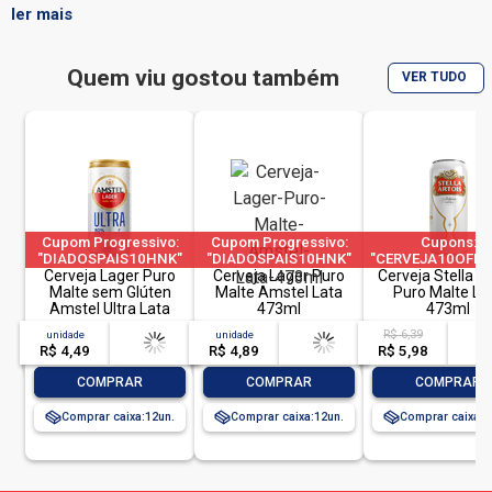
experimente agora!
ler mais
Quem viu gostou também
VER TUDO
Cupom Progressivo:
Cupom Progressivo:
Cupons:
"DIADOSPAIS10HNK"
"DIADOSPAIS10HNK"
"CERVEJA10OFFA
|"DIADOSPAIS20HNK"
Cerveja Lager Puro
|"DIADOSPAIS20HNK"
Cerveja Lager Puro
Cerveja Stella Ar
a 1 pedido por 
| "DIADOSPAIS30HNK"
Malte sem Glúten
| "DIADOSPAIS30HNK"
Malte Amstel Lata
Puro Malte La
| limitado a 2 pedido
Amstel Ultra Lata
| limitado a 2 pedido
473ml
473ml
por CPF
269ml
por CPF
R$ 6,39
unidade
acima de
--
unidade
acima de
--
acim
R$ 4,49
-- --,--
un.
R$ 4,89
-- --,--
un.
R$ 5,98
-- --,
-
+
-
+
-
COMPRAR
COMPRAR
COMPRAR
Comprar caixa:
12
Comprar caixa:
12
Comprar caixa:
1