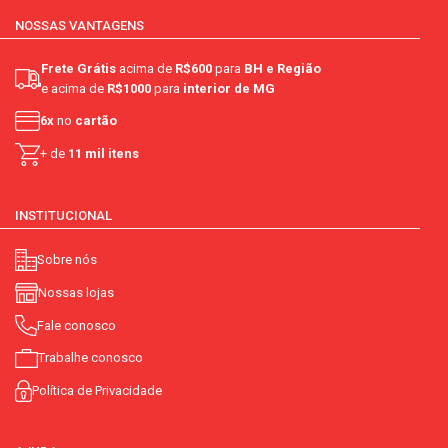
NOSSAS VANTAGENS
Frete Grátis
acima de
R$600
para
BH e Região
e acima de
R$1000
para
interior de MG
6x
no
cartão
+ de
11 mil itens
INSTITUCIONAL
Sobre nós
Nossas lojas
Fale conosco
Trabalhe conosco
Política de Privacidade