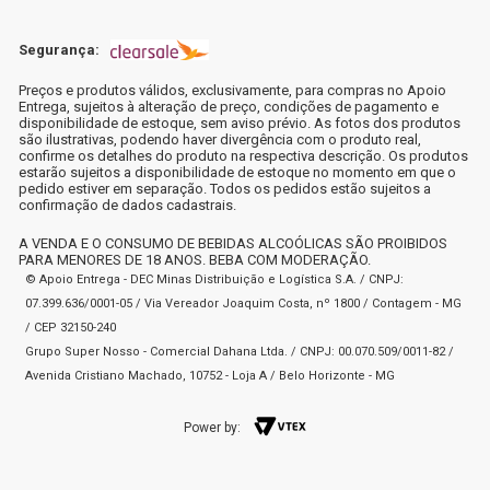
Segurança:
Preços e produtos válidos, exclusivamente, para compras no Apoio
Entrega, sujeitos à alteração de preço, condições de pagamento e
disponibilidade de estoque, sem aviso prévio. As fotos dos produtos
são ilustrativas, podendo haver divergência com o produto real,
confirme os detalhes do produto na respectiva descrição. Os produtos
estarão sujeitos a disponibilidade de estoque no momento em que o
pedido estiver em separação. Todos os pedidos estão sujeitos a
confirmação de dados cadastrais.
A VENDA E O CONSUMO DE BEBIDAS ALCOÓLICAS SÃO PROIBIDOS
PARA MENORES DE 18 ANOS. BEBA COM MODERAÇÃO.
© Apoio Entrega - DEC Minas Distribuição e Logística S.A. / CNPJ:
07.399.636/0001-05 / Via Vereador Joaquim Costa, nº 1800 / Contagem - MG
/ CEP 32150-240
Grupo Super Nosso - Comercial Dahana Ltda. / CNPJ: 00.070.509/0011-82 /
Avenida Cristiano Machado, 10752 - Loja A / Belo Horizonte - MG
Power by: