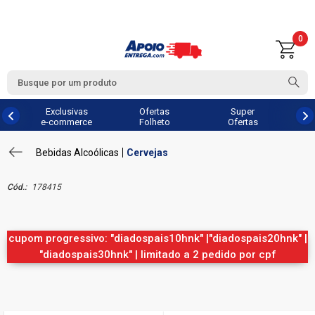
0
Exclusivas
Ofertas
Super
e-commerce
Folheto
Ofertas
Bebidas Alcoólicas
Cervejas
Cód.:
178415
cupom progressivo: "diadospais10hnk" |"diadospais20hnk" |
"diadospais30hnk" | limitado a 2 pedido por cpf