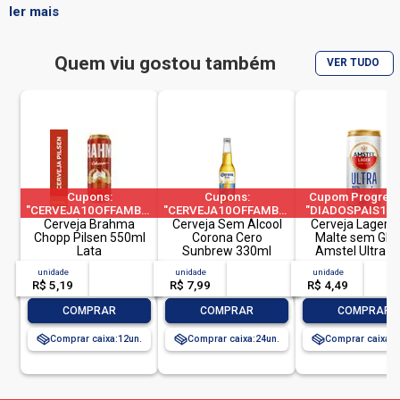
hambúrguer, comida mexicana, queijos e castanhas.
ler mais
Quem viu gostou também
VER TUDO
Cupons:
Cupons:
Cupom Progress
"CERVEJA10OFFAMBEV"|"CERVEJA60OFFAMBEV"|"CERVEJA200OFFA
"CERVEJA10OFFAMBEV"|"CERVEJA60OFFAM
"DIADOSPAIS10
a 1 pedido por CPF
Cerveja Brahma
Cerveja Sem Álcool
a 1 pedido por CPF
|"DIADOSPAIS20
Cerveja Lager P
Chopp Pilsen 550ml
Corona Cero
| "DIADOSPAIS3
Malte sem Glú
Lata
Sunbrew 330ml
| limitado a 2 pe
Amstel Ultra L
por CPF
269ml
unidade
acima de
--
unidade
acima de
--
unidade
acim
R$ 5,19
-- --,--
un.
R$ 7,99
-- --,--
un.
R$ 4,49
-- --,
-
+
-
+
-
COMPRAR
COMPRAR
COMPRAR
Comprar caixa:
12
Comprar caixa:
24
Comprar caixa:
1