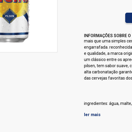
INFORMAÇÕES SOBRE O
mais que uma simples cer
engarrafada. reconhecida 
e qualidade, a marca orig
um clássico entre os apre
pilsen, tem sabor suave, 
alta carbonatação garant
das cervejas favoritas dos
ingredientes: água, malte,
ler mais
alergênicos: contém ceva