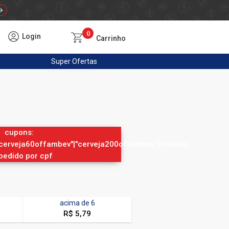
0
Login
Carrinho
Super
Ofertas
cupons:
cerveja60offambev"|"cerveja200offambev"|limitado
 pedido por cpf
acima de
6
R$ 5,79