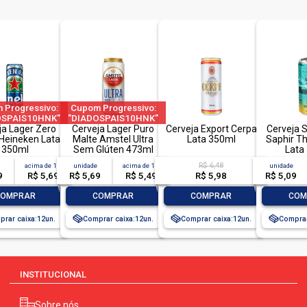
<br>harmonização: tradi
tomar uma original com c
por frituras, a carbonataç
<br>
 Progressivo:
Cupom Progressivo:
<br>informações nutricion
OSPAIS10HNK"
"DIADOSPAIS10HNK"
OSPAIS20HNK"
ja Lager Zero
|"DIADOSPAIS20HNK"
Cerveja Lager Puro
Cerveja Export Cerpa
Cerveja S
<br>porção de 200ml (um
DOSPAIS30HNK"
 Heineken Lata
| "DIADOSPAIS30HNK"
Malte Amstel Ultra
Lata 350ml
Saphir Th
tado a 2 pedido
350ml
| limitado a 2 pedido
Sem Glúten 473ml
Lata
por CPF
por CPF
R$ 6,48
acima de
12
unidade
acima de
12
unidade
<br>87 kcal = 365 kj
9
R$ 5,69
R$ 5,69
R$ 5,49
R$ 5,98
R$ 5,09
+
-
+
-
+
-
COMPRAR
COMPRAR
COMPRAR
COM
<br>carboidratos
rar caixa:
12
Comprar caixa:
12
Comprar caixa:
12
Comprar
<br>7,2 g
<br>
INSTITUCIONAL
<br>*percentual de valor
Sobre nós