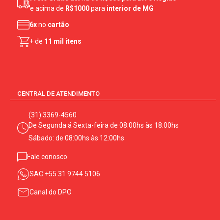
e acima de
R$1000
para
interior de MG
6x
no
cartão
+ de
11 mil itens
CENTRAL DE ATENDIMENTO
(31) 3369-4560
De Segunda á Sexta-feira de 08:00hs às 18:00hs
Sábado: de 08:00hs às 12:00hs
Fale conosco
SAC
+55 31 9744 5106
Canal do DPO