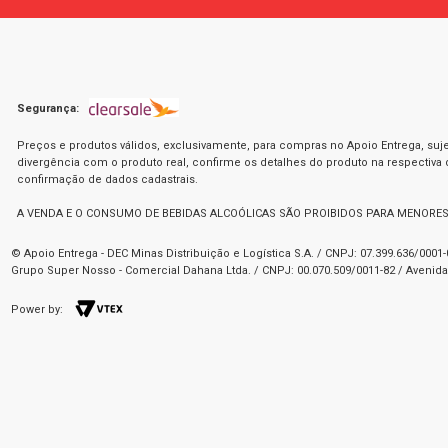
Segurança:
Preços e produtos válidos, exclusivamente, para compras no Apoio Entrega, suje
divergência com o produto real, confirme os detalhes do produto na respectiva
confirmação de dados cadastrais.
A VENDA E O CONSUMO DE BEBIDAS ALCOÓLICAS SÃO PROIBIDOS PARA MENORES
© Apoio Entrega - DEC Minas Distribuição e Logística S.A. / CNPJ: 07.399.636/000
Grupo Super Nosso - Comercial Dahana Ltda. / CNPJ: 00.070.509/0011-82 / Avenida 
Power by: