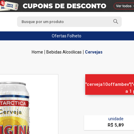
Ofertas
Folheto
Bebidas Alcoólicas
Cervejas
"cerveja10offambev"|"
a 1
unidade
R$ 5,89