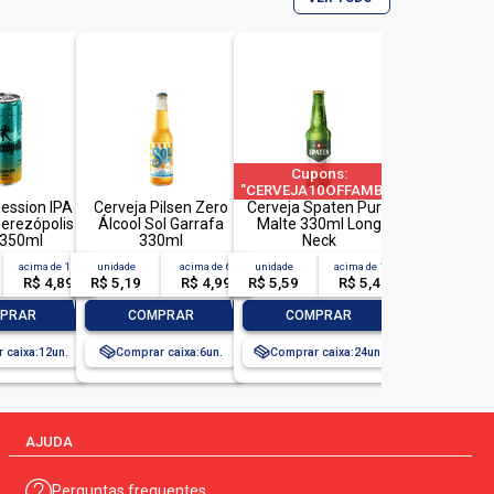
cionalmente, nada melhor do que
omida de boteco em casa. se optar
ão vai limpar e refrescar o paladar.
Cupons:
ais:
"CERVEJA10OFFAMBEV"|"CERVEJA60
ession IPA
Cerveja Pilsen Zero
Cerveja Spaten Puro
a 1 pedido por CPF
 copo)calorias*
erezópolis
Álcool Sol Garrafa
Malte 330ml Long
 350ml
330ml
Neck
acima de
12
unidade
acima de
6
unidade
acima de
12
R$ 4,89
R$ 5,19
R$ 4,99
R$ 5,59
R$ 5,49
+
-
+
-
+
PRAR
COMPRAR
COMPRAR
 caixa:
12
Comprar caixa:
6
Comprar caixa:
24
AJUDA
es fornecidos por porção.</p>
Perguntas frequentes