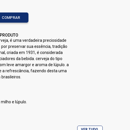
COMPRAR
 PRODUTO
veja, é uma verdadeira preciosidade
por preservar sua essência, tradição
inal, criada em 1931, é considerada
ciadores da bebida. cerveja do tipo
com leve amargor e aroma de lúpulo. a
e a refrescância, fazendo desta uma
 brasileiros.
 milho e lúpulo.
da e glúten
VER TUDO