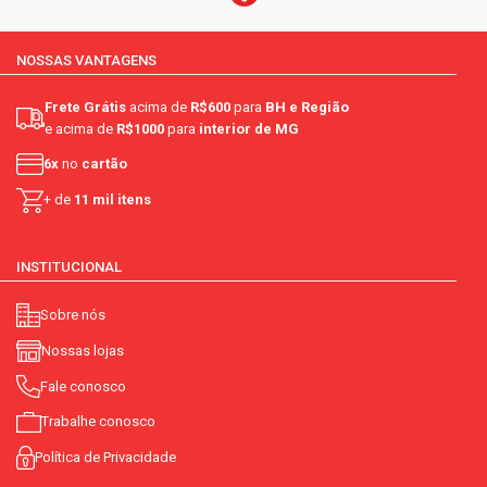
NOSSAS VANTAGENS
Frete Grátis
acima de
R$600
para
BH e Região
e acima de
R$1000
para
interior de MG
6x
no
cartão
+ de
11 mil itens
INSTITUCIONAL
Sobre nós
Nossas lojas
Fale conosco
Trabalhe conosco
Política de Privacidade