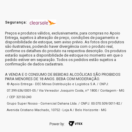
Segurança:
Preços e produtos válidos, exclusivamente, para compras no Apoio
Entrega, sujeitos à alteração de preço, condições de pagamento e
disponibilidade de estoque, sem aviso prévio. As fotos dos produtos
são ilustrativas, podendo haver divergência com o produto real,
confirme os detalhes do produto na respectiva descrição. Os produtos
estarão sujeitos a disponibilidade de estoque no momento em que o
pedido estiver em separação. Todos os pedidos estão sujeitos a
confirmação de dados cadastrais.
A VENDA E O CONSUMO DE BEBIDAS ALCOÓLICAS SÃO PROIBIDOS
PARA MENORES DE 18 ANOS. BEBA COM MODERAÇÃO.
© Apoio Entrega - DEC Minas Distribuição e Logística S.A. / CNPJ:
07.399.636/0001-05 / Via Vereador Joaquim Costa, nº 1800 / Contagem - MG
/ CEP 32150-240
Grupo Super Nosso - Comercial Dahana Ltda. / CNPJ: 00.070.509/0011-82 /
Avenida Cristiano Machado, 10752 - Loja A / Belo Horizonte - MG
Power by: