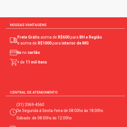
NOSSAS VANTAGENS
Frete Grátis
acima de
R$600
para
BH e Região
e acima de
R$1000
para
interior de MG
6x
no
cartão
+ de
11 mil itens
CENTRAL DE ATENDIMENTO
(31) 3369-4560
De Segunda á Sexta-feira de 08:00hs às 18:00hs
Sábado: de 08:00hs às 12:00hs