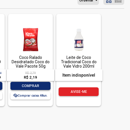
Ordenar
Coco Ralado
Leite de Coco
O
Desidratado Coco do
Tradicional Coco do
Vale Pacote 50g
Vale Vidro 200ml
C
R$ 2,79
24
Item indisponível
9
R$ 2,19
-
+
COMPRAR
AVISE-ME
Comprar caixa:
48