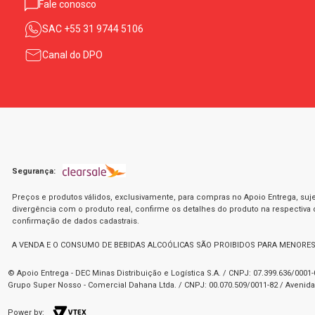
Fale conosco
SAC
+55 31 9744 5106
Canal do DPO
Segurança:
Preços e produtos válidos, exclusivamente, para compras no Apoio Entrega, suje
divergência com o produto real, confirme os detalhes do produto na respectiva
confirmação de dados cadastrais.
A VENDA E O CONSUMO DE BEBIDAS ALCOÓLICAS SÃO PROIBIDOS PARA MENORES
© Apoio Entrega - DEC Minas Distribuição e Logística S.A. / CNPJ: 07.399.636/000
Grupo Super Nosso - Comercial Dahana Ltda. / CNPJ: 00.070.509/0011-82 / Avenida 
Power by: