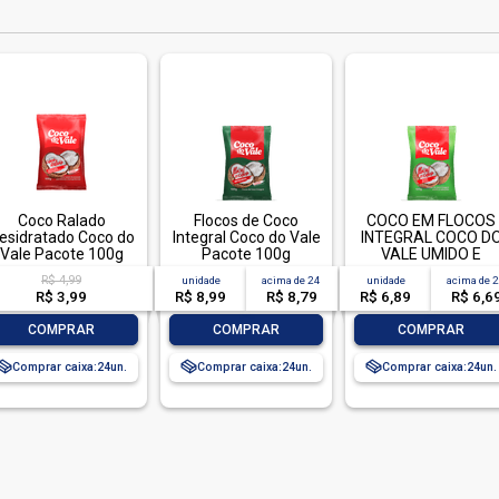
Coco Ralado
Flocos de Coco
COCO EM FLOCOS
esidratado Coco do
Integral Coco do Vale
INTEGRAL COCO D
Vale Pacote 100g
Pacote 100g
VALE UMIDO E
ADOCADO 100G-P
R$ 4,99
unidade
acima de
24
unidade
acima de
R$ 3,99
R$ 8,99
R$ 8,79
R$ 6,89
R$ 6,6
-
+
-
+
-
+
COMPRAR
COMPRAR
COMPRAR
Comprar caixa:
24
Comprar caixa:
24
Comprar caixa:
24