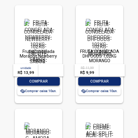
Fruta Congelada
FRUTA CONGELADA
Morango Newberry
DHFOODS 1,02KG
1,02kg
MORANGO
R$ 11,99
unidade
acima de
--
acima de
--
R$ 13,99
-- --,--
un.
R$ 9,99
-- --,--
un.
-
+
-
+
COMPRAR
COMPRAR
Comprar caixa:
10
Comprar caixa:
10