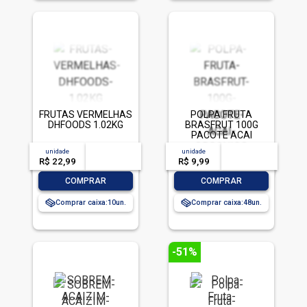
FRUTAS VERMELHAS
POLPA FRUTA
DHFOODS 1.02KG
BRASFRUT 100G
PACOTE ACAI
ORGANICO
unidade
acima de
--
unidade
acima de
--
R$ 22,99
-- --,--
un.
R$ 9,99
-- --,--
un.
-
+
-
+
COMPRAR
COMPRAR
Comprar caixa:
10
Comprar caixa:
48
-51%