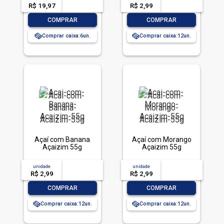
R$ 19,97
-- --,--
un.
R$ 2,99
-- --,--
un.
-
+
-
+
COMPRAR
COMPRAR
Comprar caixa:
6
Comprar caixa:
12
Açaí com Banana
Açaí com Morango
Açaizim 55g
Açaizim 55g
unidade
acima de
--
unidade
acima de
--
R$ 2,99
-- --,--
un.
R$ 2,99
-- --,--
un.
-
+
-
+
COMPRAR
COMPRAR
Comprar caixa:
12
Comprar caixa:
12