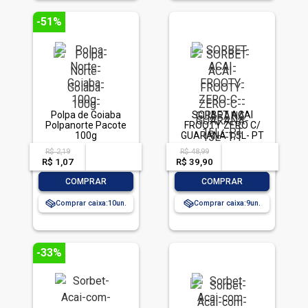
-51%
Polpa de Goiaba
SORBET AÇAÍ
Polpanorte Pacote
FROOTY ZERO C/
100g
GUARANÁ 1,5L- PT
R$ 2,19
R$ 48,99
acima de
--
acima de
--
R$ 1,07
-- --,--
un.
R$ 39,90
-- --,--
un.
-
+
-
+
COMPRAR
COMPRAR
Comprar caixa:
10
Comprar caixa:
9
-33%