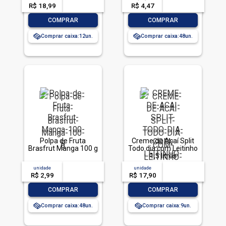
R$ 18,99
-- --,--
un.
R$ 4,47
-- --,--
un.
-
+
-
+
COMPRAR
COMPRAR
Comprar caixa:
12
Comprar caixa:
48
Polpa de Fruta
Creme de Açaí Split
Brasfrut Manga 100 g
Todo dia com Leitinho
1,5 litros
unidade
acima de
--
unidade
acima de
--
R$ 2,99
-- --,--
un.
R$ 17,90
-- --,--
un.
-
+
-
+
COMPRAR
COMPRAR
Comprar caixa:
48
Comprar caixa:
9