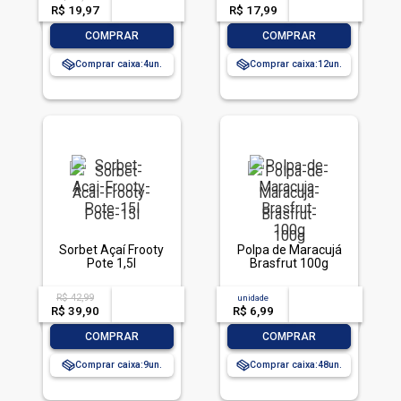
R$ 19,97
-- --,--
un.
R$ 17,99
-- --,--
un.
-
+
-
+
COMPRAR
COMPRAR
Comprar caixa:
4
Comprar caixa:
12
Sorbet Açaí Frooty
Polpa de Maracujá
Pote 1,5l
Brasfrut 100g
R$ 42,99
acima de
--
unidade
acima de
--
R$ 39,90
-- --,--
un.
R$ 6,99
-- --,--
un.
-
+
-
+
COMPRAR
COMPRAR
Comprar caixa:
9
Comprar caixa:
48