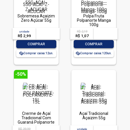
Sobremesa Açaizim
Polpa Fruta
Zero Açúcar 55g
Polpanorte Manga
100g
R$ 2,19
unidade
acima de
--
acima de
--
R$ 2,99
-- --,--
un.
R$ 1,07
-- --,--
un.
-
+
-
+
COMPRAR
COMPRAR
Comprar caixa:
12
Comprar caixa:
120
-50%
Crerme de Açaí
Açaí Tradicional
Tradicional Com
Açaizim 55g
Guaraná Polpanorte
1,5l
R$ 39,99
acima de
--
unidade
acima de
--