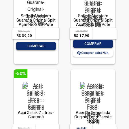
Sorbet Açaí com
Sorbet Açaí com
Guaraná Original Split
Guaraná Original Split
Açaí Todo Dia Pote
Açaí Todo Dia Pote
3,6l
1,5l
R$ 59,99
R$ 23,99
acima de
--
acima de
--
R$ 39,90
-- --,--
un.
R$ 17,90
-- --,--
un.
-
+
COMPRAR
-
+
COMPRAR
Comprar caixa:
9
-50%
Açaí Gellak 2 Litros -
Acerola Congelada
Guaraná
Original Food Pacote
1,02Kg
R$ 39,99
acima de
--
unidade
acima de
--