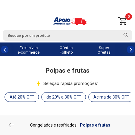
0
Exclusivas
Ofertas
Super
e-commerce
Folheto
Ofertas
Polpas e frutas
Seleção rápida promoções:
Até 20% OFF
de 20% a 30% OFF
Acima de 30% OFF
Congelados e resfriados
Polpas e frutas