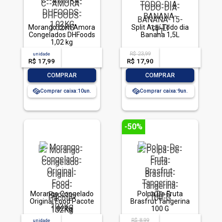
Morango com Amora
Split Açaí Todo dia
Congelados DHFoods
Banana 1,5L
1,02 kg
R$ 23,99
unidade
acima de
--
acima de
--
R$ 17,99
-- --,--
un.
R$ 17,90
-- --,--
un.
-
+
-
+
COMPRAR
COMPRAR
Comprar caixa:
10
Comprar caixa:
9
-50%
Morango Congelado
Polpa De Fruta
Original Food Pacote
Brasfrut Tangerina
1,02Kg
100 G
R$ 8,99
unidade
acima de
--
acima de
--